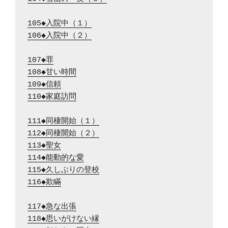
105◆入院中（１）
106◆入院中（２）
107◆罪
108◆甘い時間
109◆信頼
110◆家庭訪問
111◆同棲開始（１）
112◆同棲開始（２）
113◆聖女
114◆能動的な愛
115◆久しぶりの登校
116◆欺瞞
117◆急な出張
118◆思いがけない縁