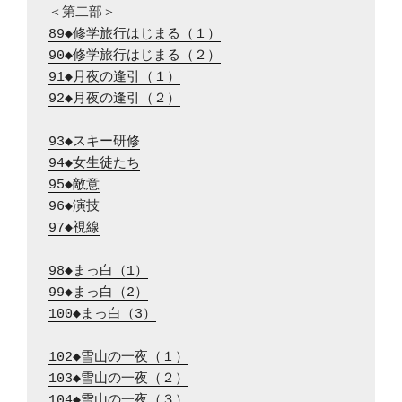
89◆修学旅行はじまる（１）
90◆修学旅行はじまる（２）
91◆月夜の逢引（１）
92◆月夜の逢引（２）
93◆スキー研修
94◆女生徒たち
95◆敵意
96◆演技
97◆視線
98◆まっ白（1）
99◆まっ白（2）
100◆まっ白（3）
102◆雪山の一夜（１）
103◆雪山の一夜（２）
104◆雪山の一夜（３）