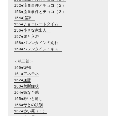
152◆流血事件とチョコ（２）
153◆流血事件とチョコ（３）
154◆追跡　
155◆チョコレートタイム　
156◆小さな家出人　
157◆弟と入浴　
158◆バレンタインの別れ　
159◆バレンタイン・キス　
160◆復帰
161◆アネモネ
162◆血脈
163◆禁断症状
164◆嫌な予感
165◆救いと癒し
166◆母との訣別
167◆赤い霧（１）