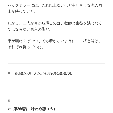
バックミラーには、これ以上ないほど幸せそうな恋人同
士が映っていた。
しかし、二人が今から帰るのは、教師と生徒を演じなく
てはならない東京の街だ。
車が願わくばいつまでも着かないように……将と聡は、
それぞれ祈っていた。
カ
君は僕の太陽、月のように君次第な僕
,
復元版
テ
ゴ
リ
ー
投
過
前
稿
去
第266話 叶わぬ恋（６）
ナ