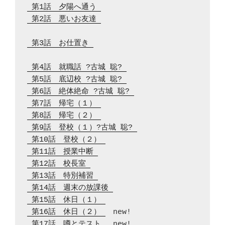
 第1話　夕陽へ通う 
 第2話　悪いお友達 
 第3話　お仕置き 
 第4話　就職話 ?古城 聡? 
 第5話　底辺校 ?古城 聡? 
 第6話　絶体絶命 ?古城 聡? 
 第7話　帰宅（１） 
 第8話　帰宅（２） 
 第9話　登校（１）?古城 聡? 
 第10話　登校（２） 
 第11話　授業中断 
 第12話　校長室 
 第13話　特別補習 
 第14話　週末の放課後 
 第15話　休日（１） 
 第16話　休日（２） 
 第17話　噂とテスト 
　new!
