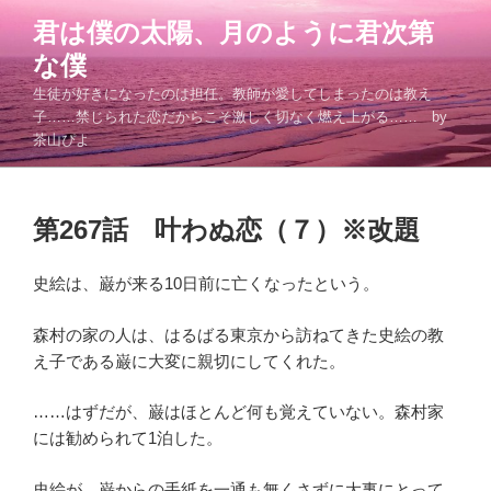
コ
君は僕の太陽、月のように君次第
ン
な僕
テ
ン
生徒が好きになったのは担任。教師が愛してしまったのは教え
ツ
子……禁じられた恋だからこそ激しく切なく燃え上がる…… by
茶山ぴよ
へ
ス
キ
投
ッ
第267話 叶わぬ恋（７）※改題
稿
プ
日:
史絵は、巌が来る10日前に亡くなったという。
森村の家の人は、はるばる東京から訪ねてきた史絵の教
え子である巌に大変に親切にしてくれた。
……はずだが、巌はほとんど何も覚えていない。森村家
には勧められて1泊した。
史絵が、巌からの手紙を一通も無くさずに大事にとって