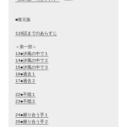
■復元版

110話までのあらすじ
13◆汐風の中で１
14◆汐風の中で２
15◆汐風の中で３
16◆過去１
17◆過去２
22◆不穏１
23◆不穏２
24◆握り合う手１
25◆握り合う手２