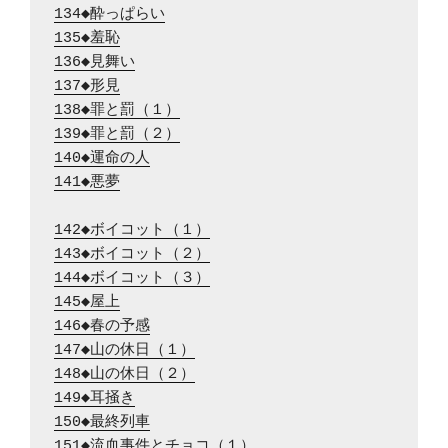
134◆酔っぱらい
135◆羞恥
136◆見舞い
137◆形見
138◆罪と罰（１）
139◆罪と罰（２）
140◆運命の人
141◆悪夢
142◆ボイコット（１）
143◆ボイコット（２）
144◆ボイコット（３）
145◆屋上
146◆春の予感
147◆山の休日（１）
148◆山の休日（２）
149◆耳掻き
150◆最終列車
151◆流血事件とチョコ（１）