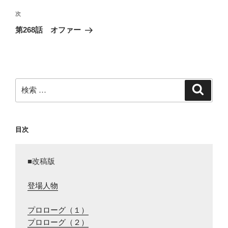
の
ビ
投
次
次
稿
ゲ
の
第268話 オファー
投
ー
稿
シ
ョ
ン
検
検
索
索:
目次
■改稿版

登場人物
プロローグ（１）
プロローグ（２）