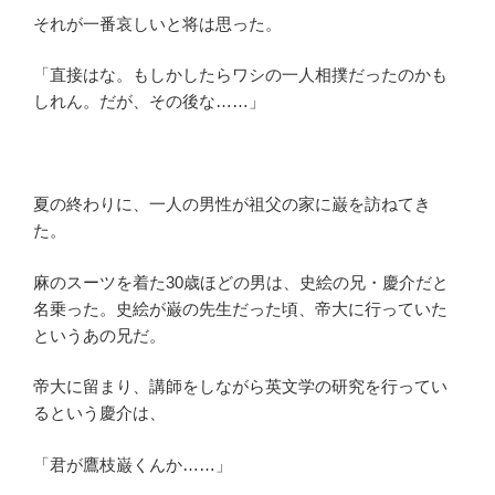
それが一番哀しいと将は思った。
「直接はな。もしかしたらワシの一人相撲だったのかも
しれん。だが、その後な……」
夏の終わりに、一人の男性が祖父の家に巌を訪ねてき
た。
麻のスーツを着た30歳ほどの男は、史絵の兄・慶介だと
名乗った。史絵が巌の先生だった頃、帝大に行っていた
というあの兄だ。
帝大に留まり、講師をしながら英文学の研究を行ってい
るという慶介は、
「君が鷹枝巌くんか……」