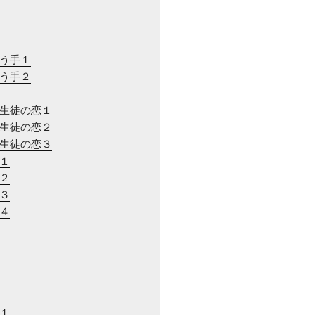
合う手１
合う手２
と生徒の恋１
と生徒の恋２
と生徒の恋３
近１
近２
近３
近４
川１