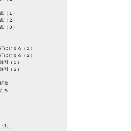
地点（１）
地点（２）
地点（３）
旅行はじまる（１）
旅行はじまる（２）
の逢引（１）
の逢引（２）
ー研修
徒たち
白（1）