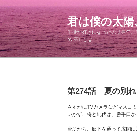
コ
ン
テ
君は僕の太陽
ン
生徒が好きになったのは担任
ツ
by 茶山ぴよ
へ
ス
キ
ッ
プ
投
第274話 夏の別れ
稿
日:
さすがにTVカメラなどマスコ
いかず、将と純代は、勝手口か
台所から、廊下を通って広間に