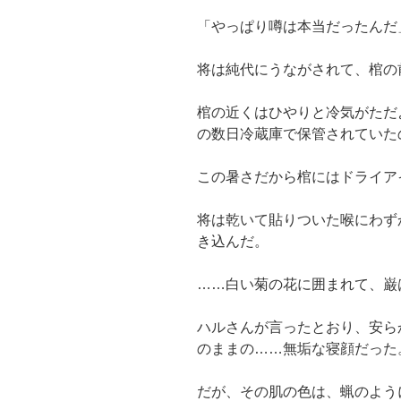
「やっぱり噂は本当だったんだ
将は純代にうながされて、棺の
棺の近くはひやりと冷気がただ
の数日冷蔵庫で保管されていた
この暑さだから棺にはドライア
将は乾いて貼りついた喉にわず
き込んだ。
……白い菊の花に囲まれて、巌
ハルさんが言ったとおり、安ら
のままの……無垢な寝顔だった
だが、その肌の色は、蝋のよう