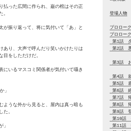
り払った広間に作られ、巌の棺はその正
た。
登場人物
太が振り返って、将に気付いて「あ」と
プロロー
プロロー
 第1話　
けあり、大声で呼んだり笑いかけたりは
 第2話　
な目をしただけだ。
 第3話　
表にいるマスコミ関係者が気付いて囁き
 第4話　
 第5話　
のか」
 第6話　
 第7話　
むような外から見ると、屋内は真っ暗も
 第8話　
した。
 第9話　
 第10話
が」
 第11話