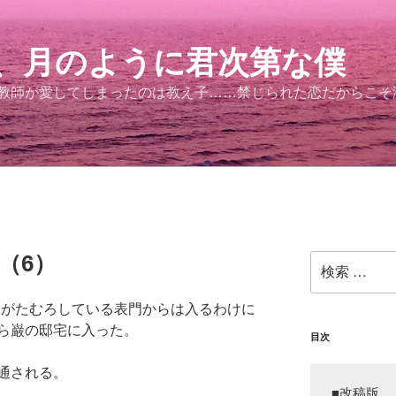
、月のように君次第な僕
。教師が愛してしまったのは教え子……禁じられた恋だからこ
（6）
検
索:
ミがたむろしている表門からは入るわけに
ら巌の邸宅に入った。
目次
通される。
■改稿版
