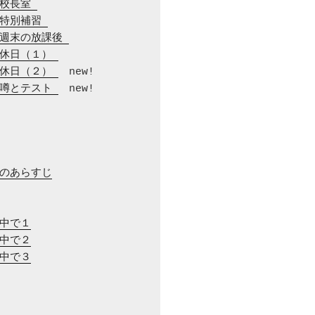
　校長室 
　特別補習 
　週末の放課後 
　休日（１） 
　休日（２） 
　噂とテスト 
　new!

でのあらすじ
の中で１
の中で２
の中で３