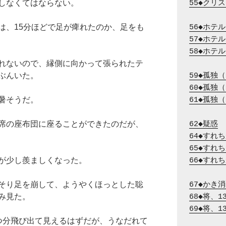
しなくてはならない。
55◆クリ
は、15分ほどで足が痺れたのか、足をも
56◆ホテ
57◆ホテ
58◆ホテ
れないので、縁側に向かって張られたテ
ぶんいた。
59◆孤独
60◆孤独
暑そうだ。
61◆孤独
席の座布団に座ることができたのだが、
62◆疑惑
64◆すれ
65◆すれ
が少し羨ましくなった。
66◆すれ
そり足を崩して、ようやくほっとした聡
67◆かき
み見た。
68◆将、
69◆将、
つ分飛び出て見えるはずだが、うなだれて