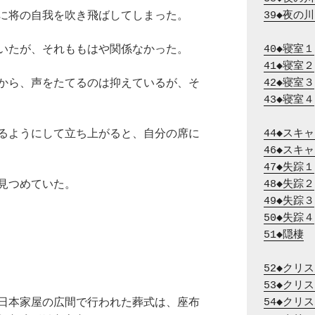
に将の自我を吹き飛ばしてしまった。
39◆夜の
いたが、それももはや関係なかった。
40◆寝室１
41◆寝室２
から、声をたてるのは抑えているが、そ
42◆寝室３
43◆寝室４
るようにして立ち上がると、自分の席に
44◆スキ
46◆スキ
47◆失踪１
見つめていた。
48◆失踪２
49◆失踪３
50◆失踪４
51◆隠棲
52◆クリ
53◆クリ
日本家屋の広間で行われた葬式は、座布
54◆クリ