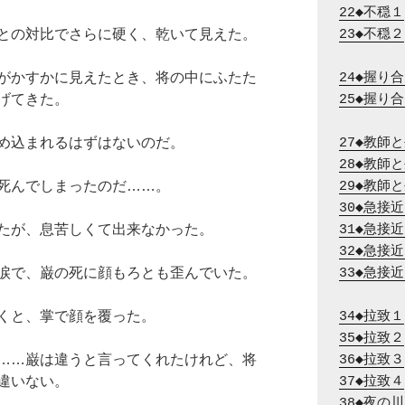
22◆不穏１
との対比でさらに硬く、乾いて見えた。
23◆不穏２
がかすかに見えたとき、将の中にふたた
24◆握り
げてきた。
25◆握り
め込まれるはずはないのだ。
27◆教師
28◆教師
死んでしまったのだ……。
29◆教師
30◆急接
たが、息苦しくて出来なかった。
31◆急接
32◆急接
涙で、巌の死に顔もろとも歪んでいた。
33◆急接
くと、掌で顔を覆った。
34◆拉致１
35◆拉致２
……巌は違うと言ってくれたけれど、将
36◆拉致３
違いない。
37◆拉致４
38◆夜の