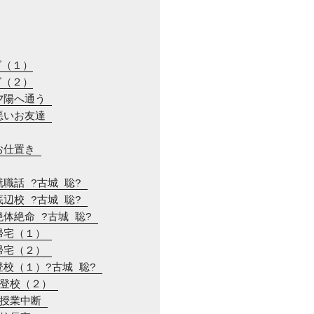
グ（１）
グ（２）
夕陽へ通う 
悪いお友達 
お仕置き 
就職話 ?古城 聡? 
底辺校 ?古城 聡? 
絶体絶命 ?古城 聡? 
帰宅（１） 
帰宅（２） 
登校（１）?古城 聡? 
　登校（２） 
　授業中断 