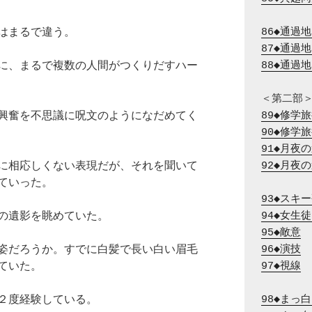
はまるで違う。
86◆通過
87◆通過
に、まるで複数の人間がつくりだすハー
88◆通過
興奮を不思議に呪文のようになだめてく
89◆修学
90◆修学
91◆月夜
に相応しくない表現だが、それを聞いて
92◆月夜
ていった。
93◆スキ
の遺影を眺めていた。
94◆女生
95◆敵意
姿だろうか。すでに白髪で長い白い眉毛
96◆演技
ていた。
97◆視線
２度経験している。
98◆まっ