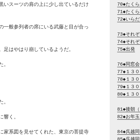
黒いスーツの肩の上に少し出ているだけ
70◆たく
71◆たく
72◆いら
の一般参列者の席にいる武藤と目が合っ
73◆それ
74◆それ
。足はやはり崩しているようだ。
75◆出発
た。
76◆同窓会
77◆１３
78◆１３
79◆１３
80◆１３
た。
81◆後朝
に響く。
82◆お年玉
に家系図を見せてくれた、東京の菩提寺
84◆呉越
85◆呉越