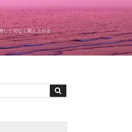
そ激しく切なく燃え上がる……
検
索