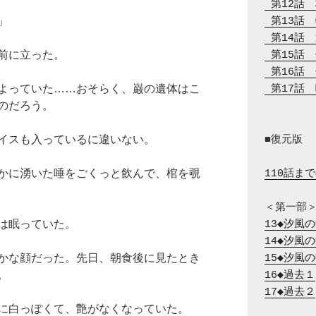
 第12話
」
 第13話
 第14話
前に立った。
 第15話
 第16話
よっていた……おそらく、巌の遺体はこ
 第17話
のだろう。
イスも入っているに違いない。
■復元版

かに湧いた唾をごくっと飲んで、棺を覗
110話ま
は眠っていた。
13◆汐風
14◆汐風
かな顔だった。先日、朝食後に見たとき
15◆汐風
。
16◆過去１
17◆過去２
に白っぽくて、艶がなくなっていた。