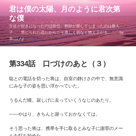
コ
君は僕の太陽、月のように君次第
ン
な僕
テ
ン
生徒が好きになったのは担任。教師が愛してしまったのは教え
ツ
子……禁じられた恋だからこそ激しく切なく燃え上がる…… by
茶山ぴよ
へ
ス
キ
投
ッ
第334話 口づけのあと（３）
稿
プ
日:
聡との電話を切った将は、自室の静けさの中で、無意識
にみな子の姿を思い浮かべていた。
うるんだ瞳。寂しげに去っていくうなじのあたり。
――やはり、きちんと謝っておかなくては。
そう思った将は、携帯を手に取るとみな子に謝罪のメー
ルを打ち始めた。