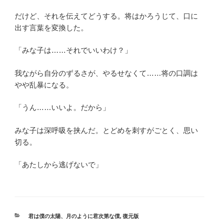
だけど、それを伝えてどうする。将はかろうじて、口に
出す言葉を変換した。
「みな子は……それでいいわけ？」
我ながら自分のずるさが、やるせなくて……将の口調は
やや乱暴になる。
「うん……いいよ。だから」
みな子は深呼吸を挟んだ。とどめを刺すがごとく、思い
切る。
「あたしから逃げないで」
カ
君は僕の太陽、月のように君次第な僕
,
復元版