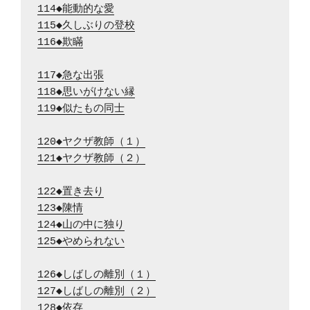
114◆能動的な愛
115◆久しぶりの登校
116◆欺瞞
117◆急な出張
118◆思いがけない縁
119◆似たもの同士
120◆ヤクザ教師（１）
121◆ヤクザ教師（２）
122◆置き去り
123◆陳情
124◆山の中に独り
125◆やめられない
126◆しばしの離別（１）
127◆しばしの離別（２）
128◆依存