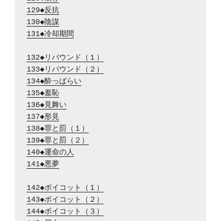
129◆反抗
130◆陰謀
131◆冷却期間
132◆リバウンド（１）
133◆リバウンド（２）
134◆酔っぱらい
135◆羞恥
136◆見舞い
137◆形見
138◆罪と罰（１）
139◆罪と罰（２）
140◆運命の人
141◆悪夢
142◆ボイコット（１）
143◆ボイコット（２）
144◆ボイコット（３）