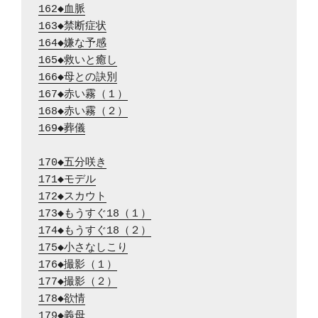
162◆血脈
163◆禁断症状
164◆嫌な予感
165◆救いと癒し
166◆母との訣別
167◆赤い霧（１）
168◆赤い霧（２）
169◆葬儀
170◆五分咲き
171◆モデル
172◆スカウト
173◆もうすぐ18（１）
174◆もうすぐ18（２）
175◆小さなしこり
176◆撮影（１）
177◆撮影（２）
178◆欲情
179◆義母