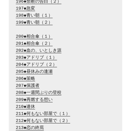
196◆禁断の告白（２）
197◆急変
198◆青い朝（１）
199◆青い朝（２）
200◆相合傘（１）
201◆相合傘（２）
202◆血の、いとしき源
203◆アドリブ（１）
204◆アドリブ（２）
205◆昼休みの逢瀬
206◆策略
207◆保護者
208◆一週間ぶりの登校
209◆再燃する想い
210◆連休
211◆何もない部屋で（１）
212◆何もない部屋で（２）
213◆恋の終焉