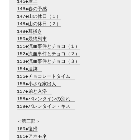
145◆屋上
146◆春の予感
147◆山の休日（１）
148◆山の休日（２）
149◆耳掻き
150◆最終列車
151◆流血事件とチョコ（１）
152◆流血事件とチョコ（２）
153◆流血事件とチョコ（３）
154◆追跡　
155◆チョコレートタイム　
156◆小さな家出人　
157◆弟と入浴　
158◆バレンタインの別れ　
159◆バレンタイン・キス　
160◆復帰
161◆アネモネ