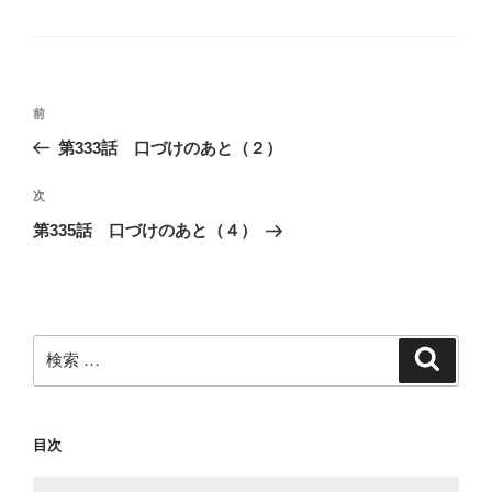
テ
ゴ
リ
ー
投
過
前
稿
去
第333話 口づけのあと（２）
ナ
の
ビ
投
次
次
稿
ゲ
の
第335話 口づけのあと（４）
投
ー
稿
シ
ョ
ン
検
検
索
索:
目次