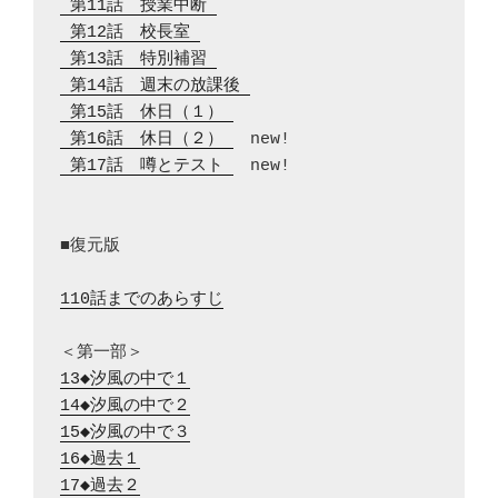
 第11話　授業中断 
 第12話　校長室 
 第13話　特別補習 
 第14話　週末の放課後 
 第15話　休日（１） 
 第16話　休日（２） 
 第17話　噂とテスト 
　new!

■復元版

110話までのあらすじ
13◆汐風の中で１
14◆汐風の中で２
15◆汐風の中で３
16◆過去１
17◆過去２