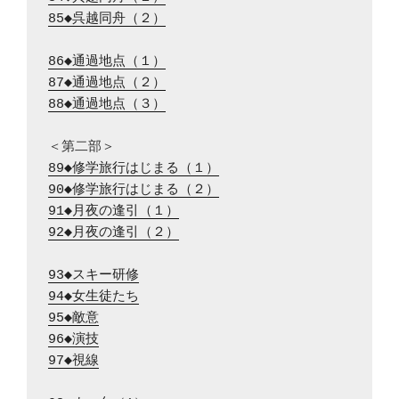
85◆呉越同舟（２）
86◆通過地点（１）
87◆通過地点（２）
88◆通過地点（３）
89◆修学旅行はじまる（１）
90◆修学旅行はじまる（２）
91◆月夜の逢引（１）
92◆月夜の逢引（２）
93◆スキー研修
94◆女生徒たち
95◆敵意
96◆演技
97◆視線