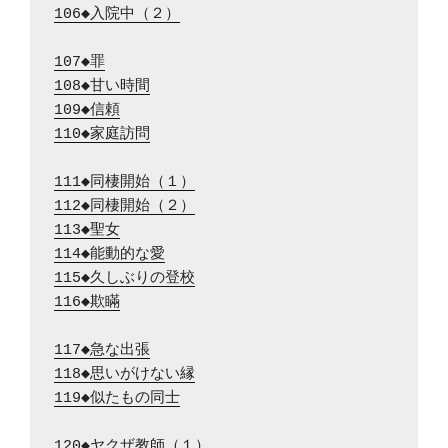
106◆入院中（２）
107◆罪
108◆甘い時間
109◆信頼
110◆家庭訪問
111◆同棲開始（１）
112◆同棲開始（２）
113◆聖女
114◆能動的な愛
115◆久しぶりの登校
116◆欺瞞
117◆急な出張
118◆思いがけない縁
119◆似たもの同士
120◆ヤクザ教師（１）