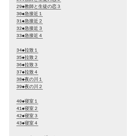
29◆教師と生徒の恋３
30◆急接近１
31◆急接近２
32◆急接近３
33◆急接近４
34◆拉致１
35◆拉致２
36◆拉致３
37◆拉致４
38◆夜の川１
39◆夜の川２
40◆寝室１
41◆寝室２
42◆寝室３
43◆寝室４