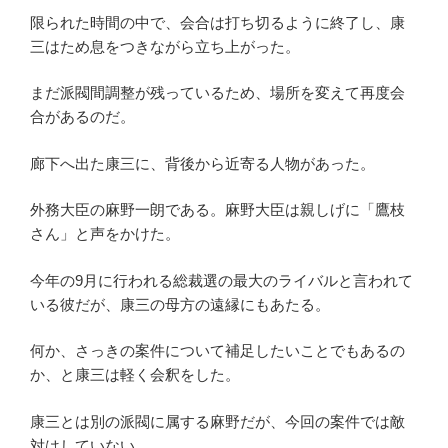
限られた時間の中で、会合は打ち切るように終了し、康
三はため息をつきながら立ち上がった。
まだ派閥間調整が残っているため、場所を変えて再度会
合があるのだ。
廊下へ出た康三に、背後から近寄る人物があった。
外務大臣の麻野一朗である。麻野大臣は親しげに「鷹枝
さん」と声をかけた。
今年の9月に行われる総裁選の最大のライバルと言われて
いる彼だが、康三の母方の遠縁にもあたる。
何か、さっきの案件について補足したいことでもあるの
か、と康三は軽く会釈をした。
康三とは別の派閥に属する麻野だが、今回の案件では敵
対はしていない。