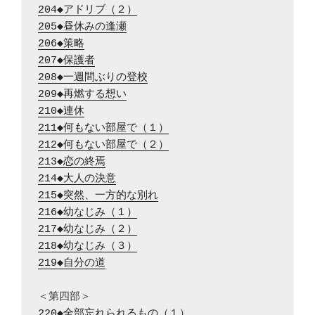
204◆アドリブ（２）
205◆昼休みの逢瀬
206◆策略
207◆保護者
208◆一週間ぶりの登校
209◆再燃する想い
210◆連休
211◆何もない部屋で（１）
212◆何もない部屋で（２）
213◆恋の終焉
214◆大人の決意
215◆突然、一方的な別れ
216◆幼なじみ（１）
217◆幼なじみ（２）
218◆幼なじみ（３）
219◆自分の道
220◆全部忘れられるもの（１）