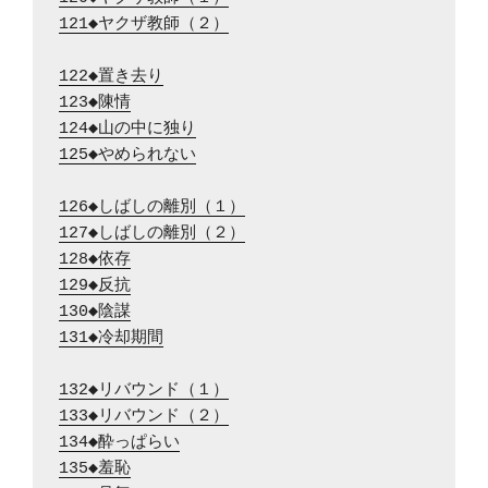
121◆ヤクザ教師（２）
122◆置き去り
123◆陳情
124◆山の中に独り
125◆やめられない
126◆しばしの離別（１）
127◆しばしの離別（２）
128◆依存
129◆反抗
130◆陰謀
131◆冷却期間
132◆リバウンド（１）
133◆リバウンド（２）
134◆酔っぱらい
135◆羞恥