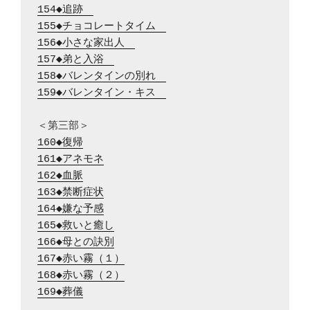
154◆追跡　
155◆チョコレートタイム　
156◆小さな家出人　
157◆弟と入浴　
158◆バレンタインの別れ　
159◆バレンタイン・キス　
160◆復帰
161◆アネモネ
162◆血脈
163◆禁断症状
164◆嫌な予感
165◆救いと癒し
166◆母との訣別
167◆赤い霧（１）
168◆赤い霧（２）
169◆葬儀