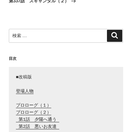
第337話 スキャンダル（２）
投
ー
稿
シ
ョ
ン
検
検
索
索:
目次
■改稿版

登場人物
プロローグ（１）
プロローグ（２）
 第1話　夕陽へ通う 
 第2話　悪いお友達 