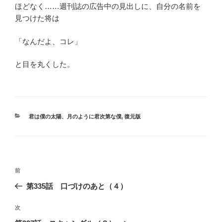
ほどなく……週刊誌の広告中の見出しに、自分の名前を
見つけた将は
「なんだよ、コレ」
と目を丸くした。
カ
君は僕の太陽、月のように君次第な僕
,
復元版
テ
ゴ
リ
ー
投
過
前
稿
去
第335話 口づけのあと（４）
ナ
の
ビ
投
次
次
稿
ゲ
の