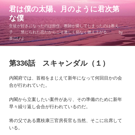
コ
君は僕の太陽、月のように君次第
ン
な僕
テ
ン
生徒が好きになったのは担任。教師が愛してしまったのは教え
ツ
子……禁じられた恋だからこそ激しく切なく燃え上がる…… by
茶山ぴよ
へ
ス
キ
投
ッ
第336話 スキャンダル（１）
稿
プ
日:
内閣府では、首相をまじえて新年になって何回目かの会
合が行われていた。
内閣から立案したい案件があり、その準備のために新年
早々繰り返し会合が行われているのだ。
将の父である鷹枝康三官房長官も当然、そこに出席して
いる。