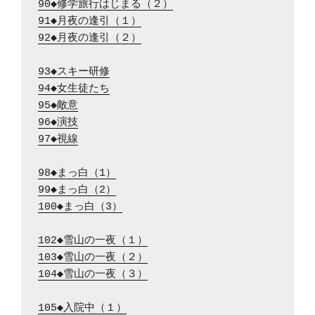
90◆修学旅行はじまる（２）
91◆月夜の逢引（１）
92◆月夜の逢引（２）
93◆スキー研修
94◆女生徒たち
95◆敵意
96◆演技
97◆視線
98◆まっ白（1）
99◆まっ白（2）
100◆まっ白（3）
102◆雪山の一夜（１）
103◆雪山の一夜（２）
104◆雪山の一夜（３）
105◆入院中（１）