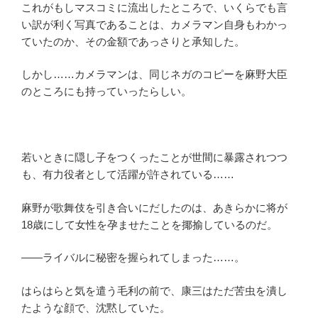
これがもしマスコミに流出したところで、いくらでも言
い訳が利く写真であることは、カメラマン自身もわかっ
ていたのか、その金額であっさりと承知した。
しかし……カメラマンは、同じネガのコピーを麻野大臣
のところにも持っていったらしい。
若いときに隠し子をつくったことが世間に暴露されつつ
も、有力役者として活躍が許されている……
麻野が歌舞伎を引き合いにだしたのは、あきらかに将が
18歳にして女性を孕ませたことを揶揄しているのだ。
――ライバルに秘密を握られてしまった……。
はらはらと気を遣う毛利の前で、康三はただ苦虫を潰し
たような顔で、沈黙していた。