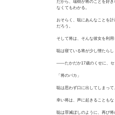
だから、瑞樹が将のことを好き
なくてもわかる。
おそらく、聡にあんなことを計
だろう。
そして将は、そんな彼女を利用
聡は寝ている将が少し憎たらし
――たかだか17歳のくせに、
「将のバカ」
聡は思わず口に出してしまって
幸い将は、声に起きることもな
聡は罪滅ぼしのように、再び将