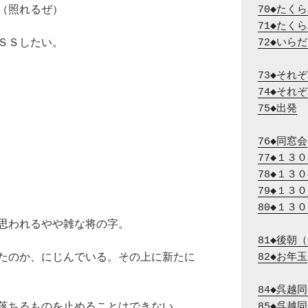
（照れるぜ）
70◆たく
71◆たく
ＳＳしたい。
72◆いら
73◆それ
74◆それ
75◆出発
76◆同窓会
77◆１３
78◆１３
79◆１３
80◆１３
思われるやや雑な将の字。
81◆後朝
たのか、にじんでいる。その上に新たに
82◆お年玉
84◆呉越
落ちるものを止めることはできない。
85◆呉越