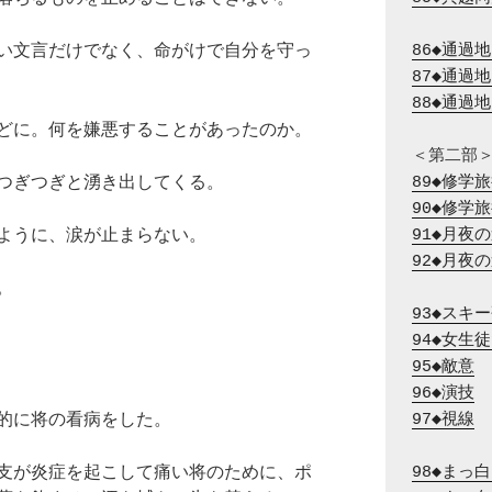
い文言だけでなく、命がけで自分を守っ
86◆通過
87◆通過
88◆通過
どに。何を嫌悪することがあったのか。
つぎつぎと湧き出してくる。
89◆修学
90◆修学
ように、涙が止まらない。
91◆月夜
92◆月夜
。
93◆スキ
94◆女生
95◆敵意
96◆演技
的に将の看病をした。
97◆視線
支が炎症を起こして痛い将のために、ポ
98◆まっ