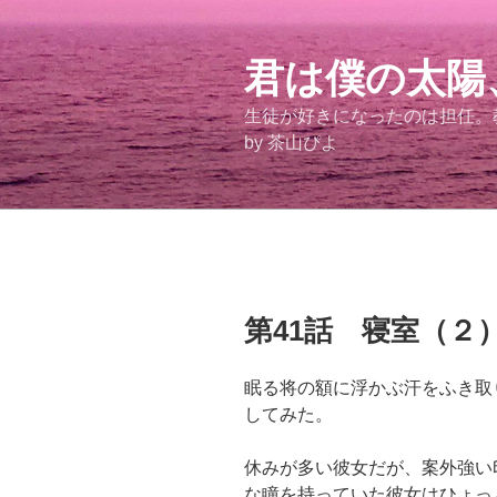
コ
ン
テ
君は僕の太陽
ン
生徒が好きになったのは担任
ツ
by 茶山ぴよ
へ
ス
キ
ッ
プ
投
第41話 寝室（２
稿
日:
眠る将の額に浮かぶ汗をふき取
してみた。
休みが多い彼女だが、案外強い
な瞳を持っていた彼女はひょっ