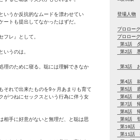
というか反抗的なムードを漂わせてい
登場人物
ケートも提出してなかったはずだ。
プロロー
セフレ』として。
プロロー
 第1話　
というのは。
 第2話　
処理のために寝る。聡には理解できなか
 第3話　
 第4話　
もそれで出来たものを9ヶ月あまりも育て
 第5話　
クがつねにセックスという行為に伴う女
 第6話　
 第7話　
 第8話　
は相手に好意がないと無理だ、と聡は思
 第9話　
 第10話
 第11話