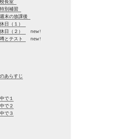
　校長室 
　特別補習 
　週末の放課後 
　休日（１） 
　休日（２） 
　噂とテスト 
　new!

でのあらすじ
の中で１
の中で２
の中で３