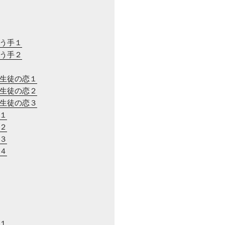
合う手１
合う手２
と生徒の恋１
と生徒の恋２
と生徒の恋３
近１
近２
近３
近４
川１