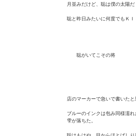
月並みだけど、聡は僕の太陽だ
聡と昨日みたいに何度でもＫＩ
聡がいてこその将
店のマーカーで急いで書いたと
ブルーのインクは包み同様濡れ
雫が落ちた。
聡はもはや、目からほとばしり