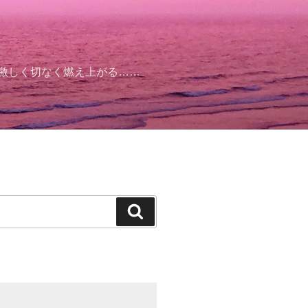
そ激しく切なく燃え上がる……
検
索