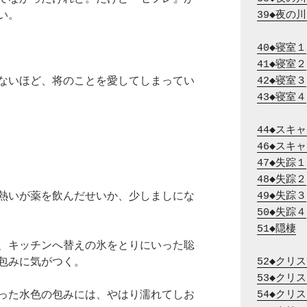
い。
39◆夜の
40◆寝室１
41◆寝室２
ないほど、将のことを愛してしまってい
42◆寝室３
43◆寝室４
44◆スキ
46◆スキ
47◆失踪１
48◆失踪２
熱いが薬を飲んだせいか、少しましにな
49◆失踪３
50◆失踪４
51◆隠棲
、キッチンへ替えの氷をとりにいった聡
包みに気がつく。
52◆クリ
53◆クリ
った水色の包みには、やはり濡れてしお
54◆クリ