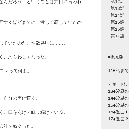
なんだろう、ということは井口に言われ
 第12話
 第13話
 第14話
画するほどまでに、激しく恋していたの
 第15話
 第16話
 第17話
していたのだ、性欲処理に……。
く、汚らわしくなった。
■復元版

セフレって何よ。
110話ま
13◆汐風
、自分の声に驚く。
14◆汐風
15◆汐風
く、口をあけて眠り続けている。
16◆過去１
17◆過去２
の汗をぬぐった。