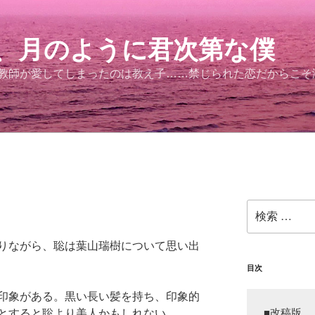
、月のように君次第な僕
。教師が愛してしまったのは教え子……禁じられた恋だからこ
）
検
索:
りながら、聡は葉山瑞樹について思い出
目次
印象がある。黒い長い髪を持ち、印象的
とすると聡より美人かもしれない。
■改稿版
