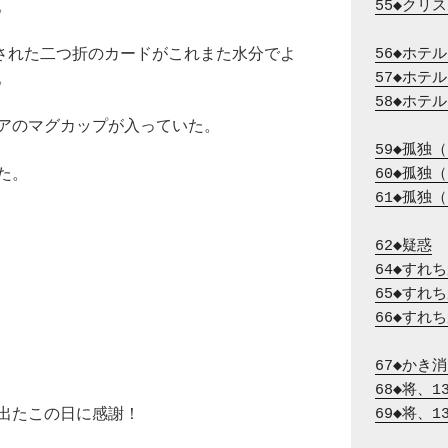
。
55◆クリ
” と印刷された二つ折のカードがこれまた水分でよ
56◆ホテ
。
57◆ホテ
58◆ホテ
アのマグカップが入っていた。
59◆孤独
た。
60◆孤独
61◆孤独
62◆疑惑
64◆すれ
65◆すれ
66◆すれ
67◆かき
68◆将、
出たこの日に感謝！
69◆将、