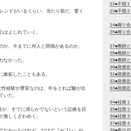
22◆不穏１
フレンドがいるくらい、当たり前だ、驚く
23◆不穏２
24◆握り
心はよじれていく。
25◆握り
のか、今までに何人と関係があるのか。
27◆教師
28◆教師
わなかった。
29◆教師
30◆急接
に嫉妬したこともある。
31◆急接
32◆急接
女性経験が豊富なのは、年をとれば皺が出
33◆急接
ていた。
34◆拉致１
の将が、すでに清らかでないという証拠を目
35◆拉致２
が激しくざわめく。
36◆拉致３
37◆拉致４
てなかったけれど。だけど『セフレ』が
38◆夜の