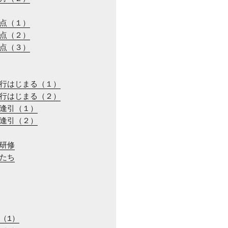
地点（１）
地点（２）
地点（３）
旅行はじまる（１）
旅行はじまる（２）
の逢引（１）
の逢引（２）
ー研修
徒たち
白（1）