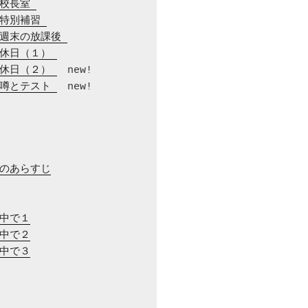
　校長室 
　特別補習 
　週末の放課後 
　休日（１） 
　休日（２） 
　噂とテスト 
　new!

でのあらすじ
の中で１
の中で２
の中で３