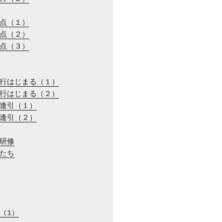
地点（１）
地点（２）
地点（３）
旅行はじまる（１）
旅行はじまる（２）
の逢引（１）
の逢引（２）
ー研修
徒たち
白（1）