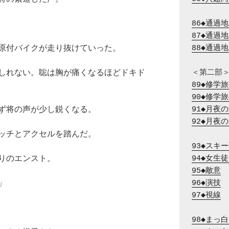
86◆通過
87◆通過
原付バイクが走り抜けていった。
88◆通過
しれない。聡は胸が痛くなるほどドキド
89◆修学
90◆修学
ず将の声が少し鋭くなる。
91◆月夜
92◆月夜
ッチとアクセルを踏んだ。
93◆スキ
りのエンスト。
94◆女生
95◆敵意
」
96◆演技
97◆視線
98◆まっ