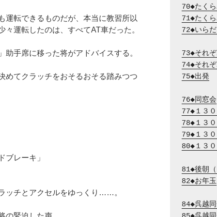
70◆たく
も運転できるものだが、本当に教習所以
71◆たく
少々運転したのは、すべてAT車だった。
72◆いら
」助手席に移った将がアドバイスする。
73◆それ
74◆それ
決めてクラッチをおそるおそる踏みつつ
75◆出発
76◆同窓会
77◆１３
78◆１３
79◆１３
80◆１３
ドブレーキ」
81◆後朝
82◆お年玉
ラッチとアクセルをゆっくり……。
84◆呉越
将の緊迫した声。
85◆呉越