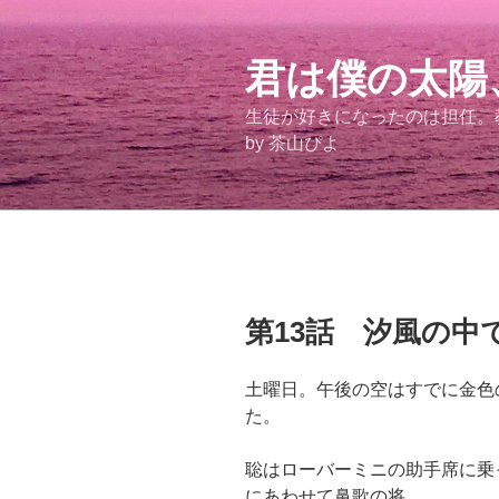
コ
ン
テ
君は僕の太陽
ン
生徒が好きになったのは担任
ツ
by 茶山ぴよ
へ
ス
キ
ッ
プ
投
第13話 汐風の中
稿
日:
土曜日。午後の空はすでに金色
た。
聡はローバーミニの助手席に乗
にあわせて鼻歌の将。