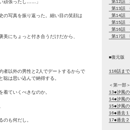
い頑張ったし……」
 第12話
 第13話
史の写真を振り返った。細い目の笑顔は
 第14話
 第15話
 第16話
褒美にちょっと付き合うだけだから、
 第17話
■復元版

約者以外の男性と2人でデートするからで
110話ま
と聡は思い込んで納得する。
を着ていくべきなのか。
13◆汐風
14◆汐風
。
15◆汐風
16◆過去１
るのも何だし。
17◆過去２