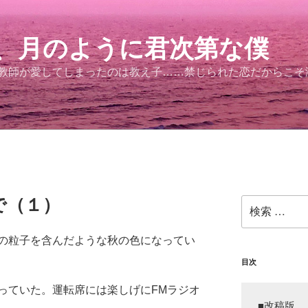
、月のように君次第な僕
。教師が愛してしまったのは教え子……禁じられた恋だからこ
で（１）
検
索:
の粒子を含んだような秋の色になってい
目次
っていた。運転席には楽しげにFMラジオ
■改稿版
