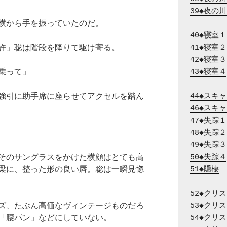
39◆夜の
横から手を振っていたのだ。
40◆寝室１
許」聡は階段を降りて駆け寄る。
41◆寝室２
42◆寝室３
乗って」
43◆寝室４
強引に助手席に座らせてアクセルを踏ん
44◆スキ
46◆スキ
47◆失踪１
48◆失踪２
49◆失踪３
そのサングラスをかけた横顔はとても高
50◆失踪４
梁に、整った形の良い唇。聡は一瞬見惚
51◆隠棲
52◆クリ
ズ、たぶん高価なヴィンテージものだろ
53◆クリ
「腰パン」などにしていない。
54◆クリ