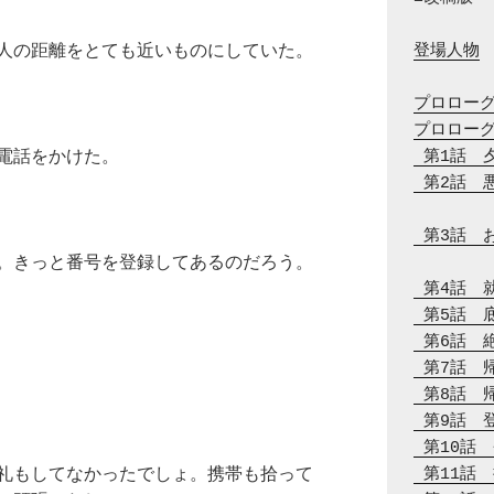
人の距離をとても近いものにしていた。
登場人物
プロロー
プロロー
電話をかけた。
 第1話　
 第2話　
 第3話　
。きっと番号を登録してあるのだろう。
 第4話　
 第5話　
 第6話　
 第7話　
 第8話　
 第9話　
 第10話
礼もしてなかったでしょ。携帯も拾って
 第11話