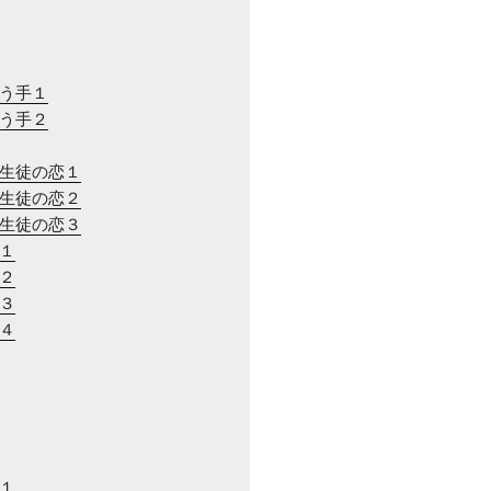
合う手１
合う手２
と生徒の恋１
と生徒の恋２
と生徒の恋３
近１
近２
近３
近４
川１