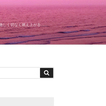
そ激しく切なく燃え上がる……
検
索