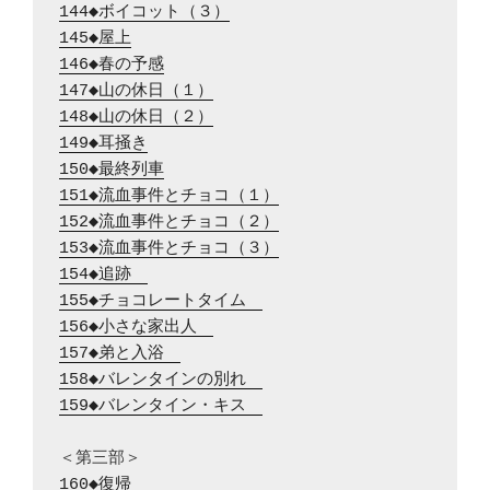
144◆ボイコット（３）
145◆屋上
146◆春の予感
147◆山の休日（１）
148◆山の休日（２）
149◆耳掻き
150◆最終列車
151◆流血事件とチョコ（１）
152◆流血事件とチョコ（２）
153◆流血事件とチョコ（３）
154◆追跡　
155◆チョコレートタイム　
156◆小さな家出人　
157◆弟と入浴　
158◆バレンタインの別れ　
159◆バレンタイン・キス　
160◆復帰