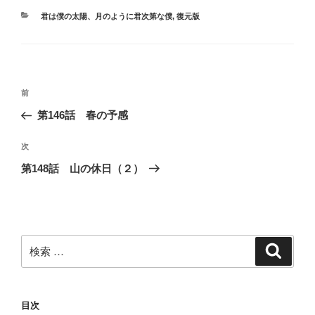
カ
君は僕の太陽、月のように君次第な僕
,
復元版
テ
ゴ
リ
ー
投
過
前
稿
去
第146話 春の予感
ナ
の
ビ
投
次
次
稿
ゲ
の
第148話 山の休日（２）
投
ー
稿
シ
ョ
ン
検
検
索
索:
目次