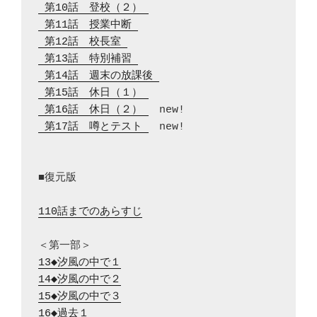
 第10話　登校（２） 
 第11話　授業中断 
 第12話　校長室 
 第13話　特別補習 
 第14話　週末の放課後 
 第15話　休日（１） 
 第16話　休日（２） 
 第17話　噂とテスト 
　new!

■復元版

110話までのあらすじ
13◆汐風の中で１
14◆汐風の中で２
15◆汐風の中で３
16◆過去１