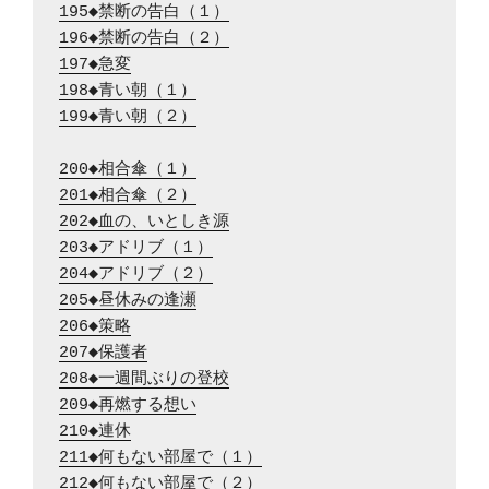
195◆禁断の告白（１）
196◆禁断の告白（２）
197◆急変
198◆青い朝（１）
199◆青い朝（２）
200◆相合傘（１）
201◆相合傘（２）
202◆血の、いとしき源
203◆アドリブ（１）
204◆アドリブ（２）
205◆昼休みの逢瀬
206◆策略
207◆保護者
208◆一週間ぶりの登校
209◆再燃する想い
210◆連休
211◆何もない部屋で（１）
212◆何もない部屋で（２）