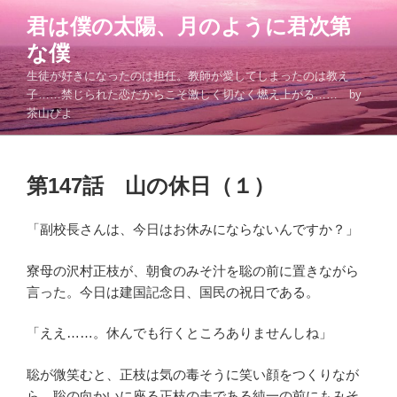
コ
君は僕の太陽、月のように君次第
ン
な僕
テ
ン
生徒が好きになったのは担任。教師が愛してしまったのは教え
ツ
子……禁じられた恋だからこそ激しく切なく燃え上がる…… by
茶山ぴよ
へ
ス
キ
投
ッ
第147話 山の休日（１）
稿
プ
日:
「副校長さんは、今日はお休みにならないんですか？」
寮母の沢村正枝が、朝食のみそ汁を聡の前に置きながら
言った。今日は建国記念日、国民の祝日である。
「ええ……。休んでも行くところありませんしね」
聡が微笑むと、正枝は気の毒そうに笑い顔をつくりなが
ら、聡の向かいに座る正枝の夫である純一の前にもみそ