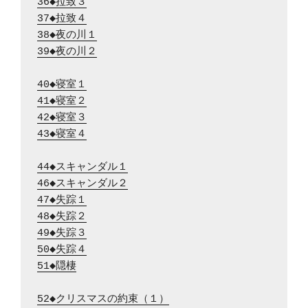
36◆拉致３
37◆拉致４
38◆夜の川１
39◆夜の川２
40◆寝室１
41◆寝室２
42◆寝室３
43◆寝室４
44◆スキャンダル１
46◆スキャンダル２
47◆失踪１
48◆失踪２
49◆失踪３
50◆失踪４
51◆隠棲
52◆クリスマスの約束（１）