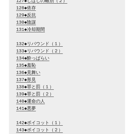
127◆しばしの離別（２）
128◆依存
129◆反抗
130◆陰謀
131◆冷却期間
132◆リバウンド（１）
133◆リバウンド（２）
134◆酔っぱらい
135◆羞恥
136◆見舞い
137◆形見
138◆罪と罰（１）
139◆罪と罰（２）
140◆運命の人
141◆悪夢
142◆ボイコット（１）
143◆ボイコット（２）