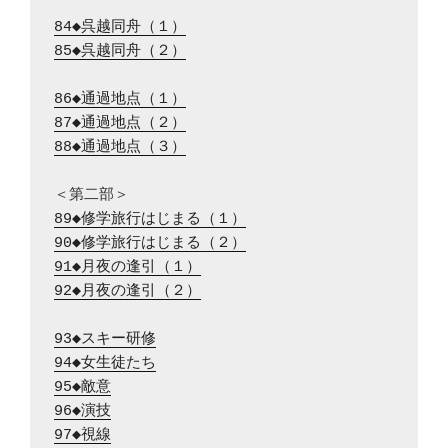
84◆呉越同舟（１）
85◆呉越同舟（２）
86◆通過地点（１）
87◆通過地点（２）
88◆通過地点（３）
89◆修学旅行はじまる（１）
90◆修学旅行はじまる（２）
91◆月夜の逢引（１）
92◆月夜の逢引（２）
93◆スキー研修
94◆女生徒たち
95◆敵意
96◆演技
97◆視線