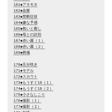
161◆アネモネ
162◆血脈
163◆禁断症状
164◆嫌な予感
165◆救いと癒し
166◆母との訣別
167◆赤い霧（１）
168◆赤い霧（２）
169◆葬儀
170◆五分咲き
171◆モデル
172◆スカウト
173◆もうすぐ18（１）
174◆もうすぐ18（２）
175◆小さなしこり
176◆撮影（１）
177◆撮影（２）