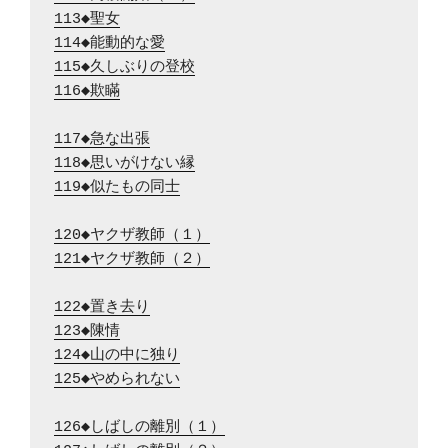
113◆聖女
114◆能動的な愛
115◆久しぶりの登校
116◆欺瞞
117◆急な出張
118◆思いがけない縁
119◆似たもの同士
120◆ヤクザ教師（１）
121◆ヤクザ教師（２）
122◆置き去り
123◆陳情
124◆山の中に独り
125◆やめられない
126◆しばしの離別（１）