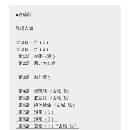
■改稿版

登場人物
プロローグ（１）
プロローグ（２）
 第1話　夕陽へ通う 
 第2話　悪いお友達 
 第3話　お仕置き 
 第4話　就職話 ?古城 聡? 
 第5話　底辺校 ?古城 聡? 
 第6話　絶体絶命 ?古城 聡? 
 第7話　帰宅（１） 
 第8話　帰宅（２） 
 第9話　登校（１）?古城 聡? 