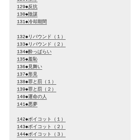
129◆反抗
130◆陰謀
131◆冷却期間
132◆リバウンド（１）
133◆リバウンド（２）
134◆酔っぱらい
135◆羞恥
136◆見舞い
137◆形見
138◆罪と罰（１）
139◆罪と罰（２）
140◆運命の人
141◆悪夢
142◆ボイコット（１）
143◆ボイコット（２）
144◆ボイコット（３）