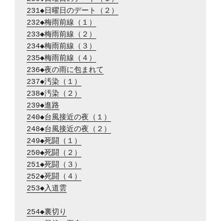
231◆日曜日のデート（２）
232◆梅雨前線（１）
233◆梅雨前線（２）
234◆梅雨前線（３）
235◆梅雨前線（４）
236◆夜の雨に包まれて
237◆汚染（１）
238◆汚染（２）
239◆進路
240◆台風接近の夜（１）
248◆台風接近の夜（２）
249◆死闘（１）
250◆死闘（２）
251◆死闘（３）
252◆死闘（４）
253◆入道雲
254◆裏切り