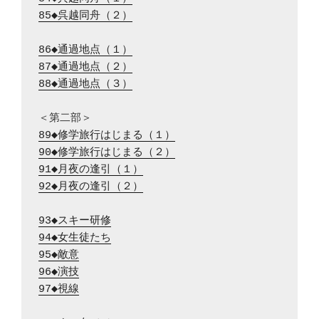
85◆呉越同舟（２）
86◆通過地点（１）
87◆通過地点（２）
88◆通過地点（３）
89◆修学旅行はじまる（１）
90◆修学旅行はじまる（２）
91◆月夜の逢引（１）
92◆月夜の逢引（２）
93◆スキー研修
94◆女生徒たち
95◆敵意
96◆演技
97◆視線