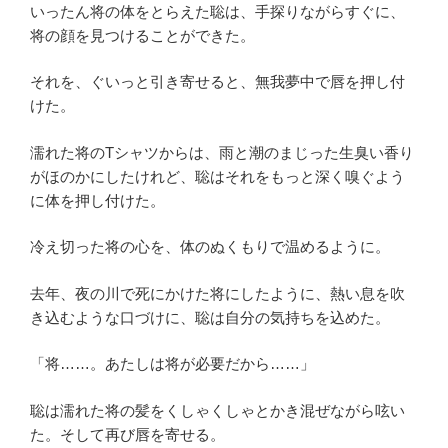
いったん将の体をとらえた聡は、手探りながらすぐに、
将の顔を見つけることができた。
それを、ぐいっと引き寄せると、無我夢中で唇を押し付
けた。
濡れた将のTシャツからは、雨と潮のまじった生臭い香り
がほのかにしたけれど、聡はそれをもっと深く嗅ぐよう
に体を押し付けた。
冷え切った将の心を、体のぬくもりで温めるように。
去年、夜の川で死にかけた将にしたように、熱い息を吹
き込むような口づけに、聡は自分の気持ちを込めた。
「将……。あたしは将が必要だから……」
聡は濡れた将の髪をくしゃくしゃとかき混ぜながら呟い
た。そして再び唇を寄せる。