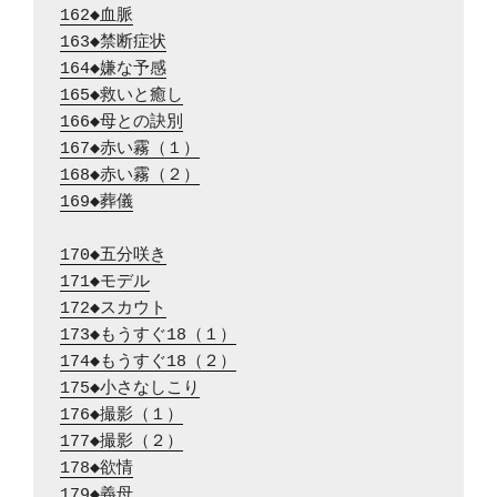
162◆血脈
163◆禁断症状
164◆嫌な予感
165◆救いと癒し
166◆母との訣別
167◆赤い霧（１）
168◆赤い霧（２）
169◆葬儀
170◆五分咲き
171◆モデル
172◆スカウト
173◆もうすぐ18（１）
174◆もうすぐ18（２）
175◆小さなしこり
176◆撮影（１）
177◆撮影（２）
178◆欲情
179◆義母