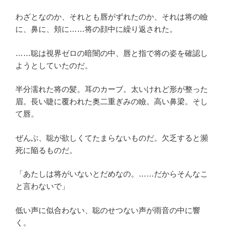
わざとなのか、それとも唇がずれたのか、それは将の瞼
に、鼻に、頬に……将の顔中に繰り返された。
……聡は視界ゼロの暗闇の中、唇と指で将の姿を確認し
ようとしていたのだ。
半分濡れた将の髪。耳のカーブ。太いけれど形が整った
眉。長い睫に覆われた奥二重ぎみの瞼。高い鼻梁。そし
て唇。
ぜんぶ、聡が欲しくてたまらないものだ。欠乏すると瀕
死に陥るものだ。
「あたしは将がいないとだめなの。……だからそんなこ
と言わないで」
低い声に似合わない、聡のせつない声が雨音の中に響
く。