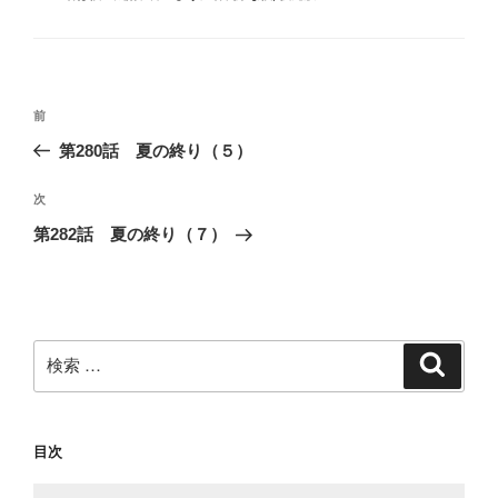
テ
ゴ
リ
ー
投
過
前
稿
去
第280話 夏の終り（５）
ナ
の
ビ
投
次
次
稿
ゲ
の
第282話 夏の終り（７）
投
ー
稿
シ
ョ
ン
検
検
索
索:
目次