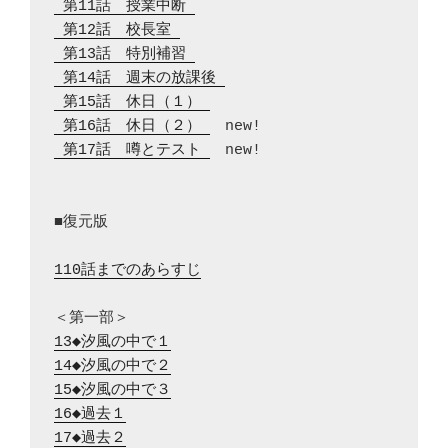
 第11話　授業中断 
 第12話　校長室 
 第13話　特別補習 
 第14話　週末の放課後 
 第15話　休日（１） 
 第16話　休日（２） 
 第17話　噂とテスト 
　new!

■復元版

110話までのあらすじ
13◆汐風の中で１
14◆汐風の中で２
15◆汐風の中で３
16◆過去１
17◆過去２