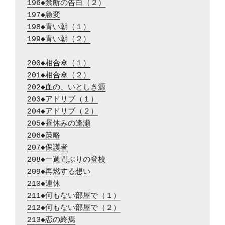
196◆禁断の告白（２）
197◆急変
198◆青い朝（１）
199◆青い朝（２）
200◆相合傘（１）
201◆相合傘（２）
202◆血の、いとしき源
203◆アドリブ（１）
204◆アドリブ（２）
205◆昼休みの逢瀬
206◆策略
207◆保護者
208◆一週間ぶりの登校
209◆再燃する想い
210◆連休
211◆何もない部屋で（１）
212◆何もない部屋で（２）
213◆恋の終焉