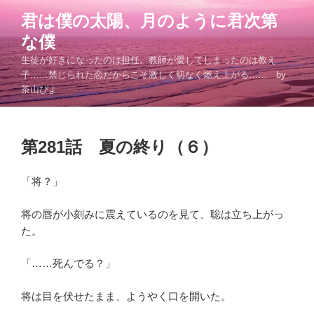
コ
君は僕の太陽、月のように君次第
ン
な僕
テ
ン
生徒が好きになったのは担任。教師が愛してしまったのは教え
ツ
子……禁じられた恋だからこそ激しく切なく燃え上がる…… by
茶山ぴよ
へ
ス
キ
投
ッ
第281話 夏の終り（６）
稿
プ
日:
「将？」
将の唇が小刻みに震えているのを見て、聡は立ち上がっ
た。
「……死んでる？」
将は目を伏せたまま、ようやく口を開いた。