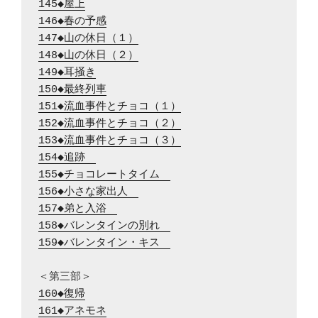
145◆屋上
146◆春の予感
147◆山の休日（１）
148◆山の休日（２）
149◆耳掻き
150◆最終列車
151◆流血事件とチョコ（１）
152◆流血事件とチョコ（２）
153◆流血事件とチョコ（３）
154◆追跡　
155◆チョコレートタイム　
156◆小さな家出人　
157◆弟と入浴　
158◆バレンタインの別れ　
159◆バレンタイン・キス　
160◆復帰
161◆アネモネ