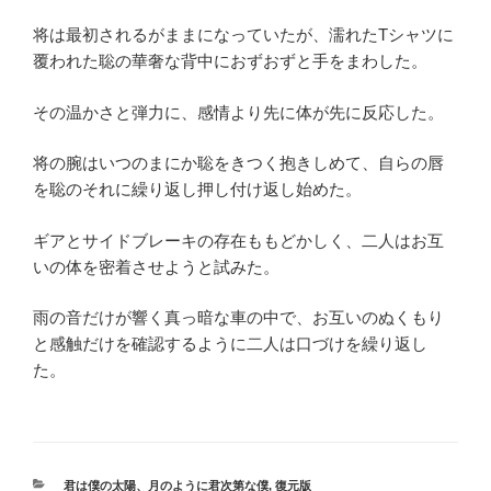
将は最初されるがままになっていたが、濡れたTシャツに
覆われた聡の華奢な背中におずおずと手をまわした。
その温かさと弾力に、感情より先に体が先に反応した。
将の腕はいつのまにか聡をきつく抱きしめて、自らの唇
を聡のそれに繰り返し押し付け返し始めた。
ギアとサイドブレーキの存在ももどかしく、二人はお互
いの体を密着させようと試みた。
雨の音だけが響く真っ暗な車の中で、お互いのぬくもり
と感触だけを確認するように二人は口づけを繰り返し
た。
カ
君は僕の太陽、月のように君次第な僕
,
復元版