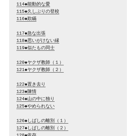
114◆能動的な愛
115◆久しぶりの登校
116◆欺瞞
117◆急な出張
118◆思いがけない縁
119◆似たもの同士
120◆ヤクザ教師（１）
121◆ヤクザ教師（２）
122◆置き去り
123◆陳情
124◆山の中に独り
125◆やめられない
126◆しばしの離別（１）
127◆しばしの離別（２）
128◆依存