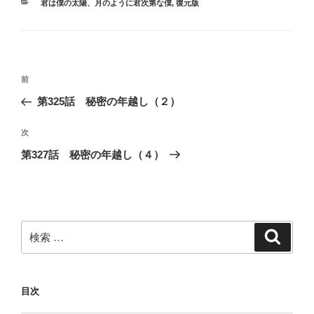
カ
君は僕の太陽、月のように君次第な僕
,
復元版
テ
ゴ
リ
ー
投
過
前
稿
去
第325話 秘密の年越し（２）
ナ
の
ビ
投
次
次
稿
ゲ
の
第327話 秘密の年越し（４）
投
ー
稿
シ
ョ
ン
検
検
索
索:
目次