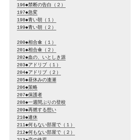
196◆禁断の告白（２）
197◆急変
198◆青い朝（１）
199◆青い朝（２）
200◆相合傘（１）
201◆相合傘（２）
202◆血の、いとしき源
203◆アドリブ（１）
204◆アドリブ（２）
205◆昼休みの逢瀬
206◆策略
207◆保護者
208◆一週間ぶりの登校
209◆再燃する想い
210◆連休
211◆何もない部屋で（１）
212◆何もない部屋で（２）