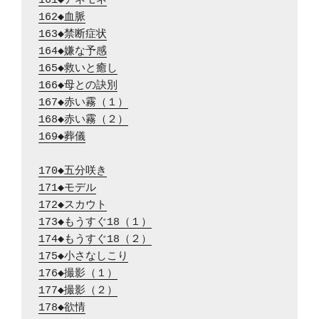
161◆アネモネ
162◆血脈
163◆禁断症状
164◆嫌な予感
165◆救いと癒し
166◆母との訣別
167◆赤い霧（１）
168◆赤い霧（２）
169◆葬儀
170◆五分咲き
171◆モデル
172◆スカウト
173◆もうすぐ18（１）
174◆もうすぐ18（２）
175◆小さなしこり
176◆撮影（１）
177◆撮影（２）
178◆欲情