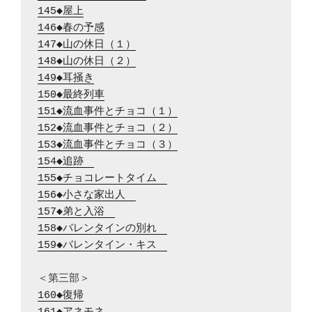
145◆屋上
146◆春の予感
147◆山の休日（１）
148◆山の休日（２）
149◆耳掻き
150◆最終列車
151◆流血事件とチョコ（１）
152◆流血事件とチョコ（２）
153◆流血事件とチョコ（３）
154◆追跡　
155◆チョコレートタイム　
156◆小さな家出人　
157◆弟と入浴　
158◆バレンタインの別れ　
159◆バレンタイン・キス　
160◆復帰