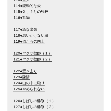
113◆聖女
114◆能動的な愛
115◆久しぶりの登校
116◆欺瞞
117◆急な出張
118◆思いがけない縁
119◆似たもの同士
120◆ヤクザ教師（１）
121◆ヤクザ教師（２）
122◆置き去り
123◆陳情
124◆山の中に独り
125◆やめられない
126◆しばしの離別（１）
127◆しばしの離別（２）