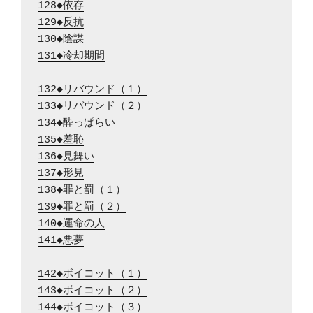
128◆依存
129◆反抗
130◆陰謀
131◆冷却期間
132◆リバウンド（１）
133◆リバウンド（２）
134◆酔っぱらい
135◆羞恥
136◆見舞い
137◆形見
138◆罪と罰（１）
139◆罪と罰（２）
140◆運命の人
141◆悪夢
142◆ボイコット（１）
143◆ボイコット（２）
144◆ボイコット（３）