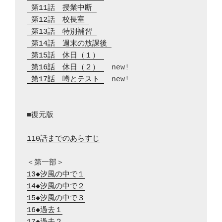
 第11話　授業中断 
 第12話　校長室 
 第13話　特別補習 
 第14話　週末の放課後 
 第15話　休日（１） 
 第16話　休日（２） 
 第17話　噂とテスト 
　new!

■復元版

110話までのあらすじ
13◆汐風の中で１
14◆汐風の中で２
15◆汐風の中で３
16◆過去１