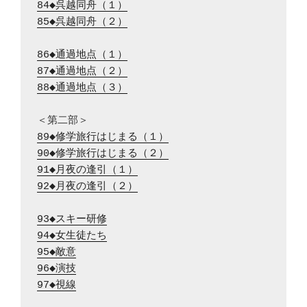
84◆呉越同舟（１）
85◆呉越同舟（２）
86◆通過地点（１）
87◆通過地点（２）
88◆通過地点（３）
89◆修学旅行はじまる（１）
90◆修学旅行はじまる（２）
91◆月夜の逢引（１）
92◆月夜の逢引（２）
93◆スキー研修
94◆女生徒たち
95◆敵意
96◆演技
97◆視線