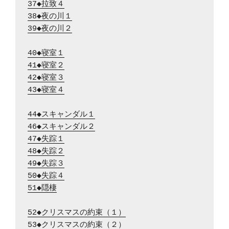
37◆拉致４
38◆夜の川１
39◆夜の川２
40◆寝室１
41◆寝室２
42◆寝室３
43◆寝室４
44◆スキャンダル１
46◆スキャンダル２
47◆失踪１
48◆失踪２
49◆失踪３
50◆失踪４
51◆隠棲
52◆クリスマスの約束（１）
53◆クリスマスの約束（２）