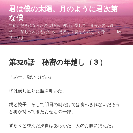
コ
君は僕の太陽、月のように君次第
ン
な僕
テ
ン
生徒が好きになったのは担任。教師が愛してしまったのは教え
ツ
子……禁じられた恋だからこそ激しく切なく燃え上がる…… by
茶山ぴよ
へ
ス
キ
投
ッ
第326話 秘密の年越し（３）
稿
プ
日:
「あー、腹いっぱい」
将は満ち足りた腹を叩いた。
鍋と餃子、そして明日の朝だけでは食べきれないだろう
と将が持ってきたおせちの一部。
ずらりと並んだ夕食はあらかた二人のお腹に消えた。