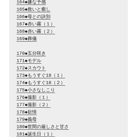
164◆嫌な予感
165◆救いと癒し
166◆母との訣別
167◆赤い霧（１）
168◆赤い霧（２）
169◆葬儀
170◆五分咲き
171◆モデル
172◆スカウト
173◆もうすぐ18（１）
174◆もうすぐ18（２）
175◆小さなしこり
176◆撮影（１）
177◆撮影（２）
178◆欲情
179◆義母
180◆世間の厳しさと甘さ
181◆誕生日（１）