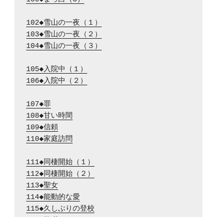
102◆雪山の一夜（１）
103◆雪山の一夜（２）
104◆雪山の一夜（３）
105◆入院中（１）
106◆入院中（２）
107◆罪
108◆甘い時間
109◆信頼
110◆家庭訪問
111◆同棲開始（１）
112◆同棲開始（２）
113◆聖女
114◆能動的な愛
115◆久しぶりの登校