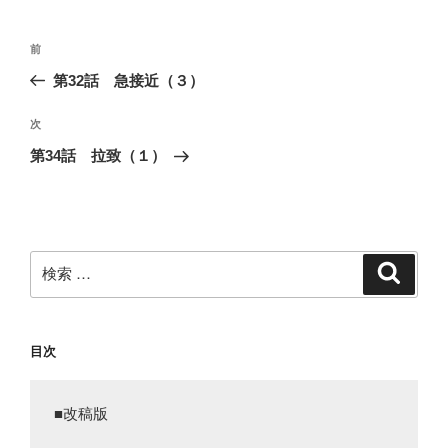
ー
投
過
前
稿
去
第32話 急接近（３）
ナ
の
ビ
投
次
次
稿
ゲ
の
第34話 拉致（１）
投
ー
稿
シ
ョ
ン
検
検
索
索:
目次
■改稿版
