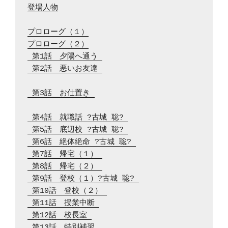
登場人物
プロローグ（１）
プロローグ（２）
 第1話　夕陽へ通う 
 第2話　悪いお友達 
 第3話　お仕置き 
 第4話　就職話 ?古城 聡? 
 第5話　底辺校 ?古城 聡? 
 第6話　絶体絶命 ?古城 聡? 
 第7話　帰宅（１） 
 第8話　帰宅（２） 
 第9話　登校（１）?古城 聡? 
 第10話　登校（２） 
 第11話　授業中断 
 第12話　校長室 
 第13話　特別補習 