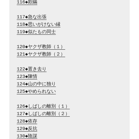
116◆欺瞞
117◆急な出張
118◆思いがけない縁
119◆似たもの同士
120◆ヤクザ教師（１）
121◆ヤクザ教師（２）
122◆置き去り
123◆陳情
124◆山の中に独り
125◆やめられない
126◆しばしの離別（１）
127◆しばしの離別（２）
128◆依存
129◆反抗
130◆陰謀