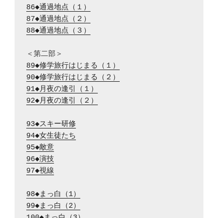
86◆通過地点（１）
87◆通過地点（２）
88◆通過地点（３）
89◆修学旅行はじまる（１）
90◆修学旅行はじまる（２）
91◆月夜の逢引（１）
92◆月夜の逢引（２）
93◆スキー研修
94◆女生徒たち
95◆敵意
96◆演技
97◆視線
98◆まっ白（1）
99◆まっ白（2）
100◆まっ白（3）