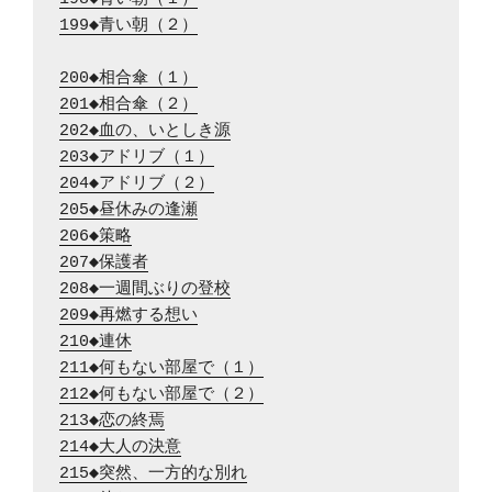
199◆青い朝（２）
200◆相合傘（１）
201◆相合傘（２）
202◆血の、いとしき源
203◆アドリブ（１）
204◆アドリブ（２）
205◆昼休みの逢瀬
206◆策略
207◆保護者
208◆一週間ぶりの登校
209◆再燃する想い
210◆連休
211◆何もない部屋で（１）
212◆何もない部屋で（２）
213◆恋の終焉
214◆大人の決意
215◆突然、一方的な別れ