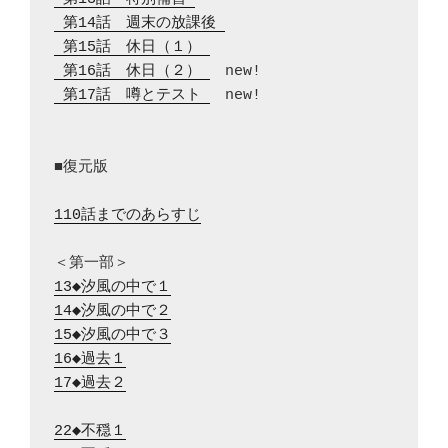
 第14話　週末の放課後 
 第15話　休日（１） 
 第16話　休日（２） 
 第17話　噂とテスト 
　new!

■復元版

110話までのあらすじ
13◆汐風の中で１
14◆汐風の中で２
15◆汐風の中で３
16◆過去１
17◆過去２
22◆不穏１