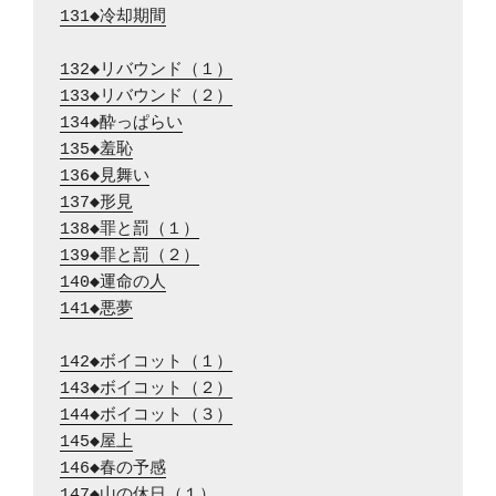
131◆冷却期間
132◆リバウンド（１）
133◆リバウンド（２）
134◆酔っぱらい
135◆羞恥
136◆見舞い
137◆形見
138◆罪と罰（１）
139◆罪と罰（２）
140◆運命の人
141◆悪夢
142◆ボイコット（１）
143◆ボイコット（２）
144◆ボイコット（３）
145◆屋上
146◆春の予感
147◆山の休日（１）