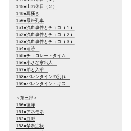
148◆山の休日（２）
149◆耳掻き
150◆最終列車
151◆流血事件とチョコ（１）
152◆流血事件とチョコ（２）
153◆流血事件とチョコ（３）
154◆追跡　
155◆チョコレートタイム　
156◆小さな家出人　
157◆弟と入浴　
158◆バレンタインの別れ　
159◆バレンタイン・キス　
160◆復帰
161◆アネモネ
162◆血脈
163◆禁断症状