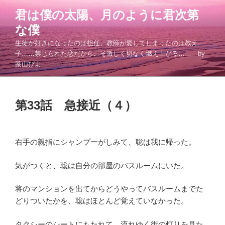
コ
君は僕の太陽、月のように君次第
ン
な僕
テ
ン
生徒が好きになったのは担任。教師が愛してしまったのは教え
ツ
子……禁じられた恋だからこそ激しく切なく燃え上がる…… by
茶山ぴよ
へ
ス
キ
投
ッ
第33話 急接近（４）
稿
プ
日:
右手の親指にシャンプーがしみて、聡は我に帰った。
気がつくと、聡は自分の部屋のバスルームにいた。
将のマンションを出てからどうやってバスルームまでた
どりついたかを、聡はほとんど覚えていなかった。
タクシーのシートにもたれて、流れゆく街の灯りを見た