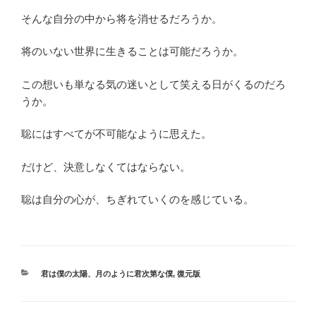
そんな自分の中から将を消せるだろうか。
将のいない世界に生きることは可能だろうか。
この想いも単なる気の迷いとして笑える日がくるのだろ
うか。
聡にはすべてが不可能なように思えた。
だけど、決意しなくてはならない。
聡は自分の心が、ちぎれていくのを感じている。
カ
君は僕の太陽、月のように君次第な僕
,
復元版
テ
ゴ
リ