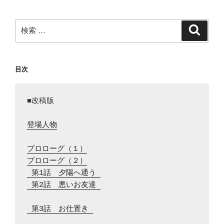
ョ
ン
検
検
索
索:
目次
■改稿版

登場人物
プロローグ（１）
プロローグ（２）
 第1話　夕陽へ通う 
 第2話　悪いお友達 
 第3話　お仕置き 