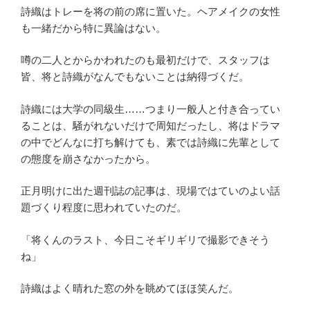
詩織はトレーを将の前の席に置いた。ヘアメイクの女性
も一緒だから特に異論はない。
噂の二人とからかわれたのも最初だけで、スタッフは
皆、将と詩織がなんでもないことは納得づくだ。
詩織には大学の同級生……つまり一般人と付き合ってい
ることは、騒がれないだけで周知だったし、将はドラマ
の中でどんなに打ち解けても、素では詩織に先輩として
の態度を崩さなかったから。
正月明けに出た週刊誌の記事は、現場ではていのよい話
題づくり程度に思われていたのだ。
「将くんのラスト、今日こそギリギリで撮影できそう
ね」
詩織はよく晴れた窓の外を眺めてほほ笑んだ。