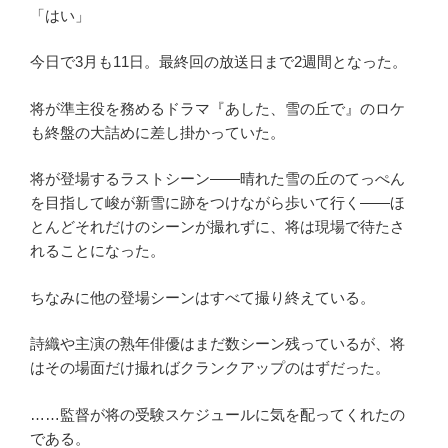
「はい」
今日で3月も11日。最終回の放送日まで2週間となった。
将が準主役を務めるドラマ『あした、雪の丘で』のロケ
も終盤の大詰めに差し掛かっていた。
将が登場するラストシーン――晴れた雪の丘のてっぺん
を目指して峻が新雪に跡をつけながら歩いて行く――ほ
とんどそれだけのシーンが撮れずに、将は現場で待たさ
れることになった。
ちなみに他の登場シーンはすべて撮り終えている。
詩織や主演の熟年俳優はまだ数シーン残っているが、将
はその場面だけ撮ればクランクアップのはずだった。
……監督が将の受験スケジュールに気を配ってくれたの
である。