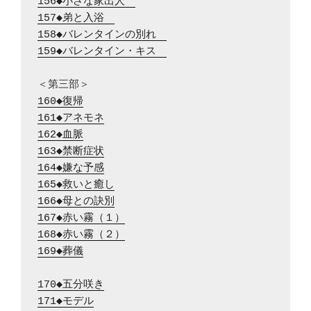
156◆小さな家出人　
157◆弟と入浴　
158◆バレンタインの別れ　
159◆バレンタイン・キス　
160◆復帰
161◆アネモネ
162◆血脈
163◆禁断症状
164◆嫌な予感
165◆救いと癒し
166◆母との訣別
167◆赤い霧（１）
168◆赤い霧（２）
169◆葬儀
170◆五分咲き
171◆モデル