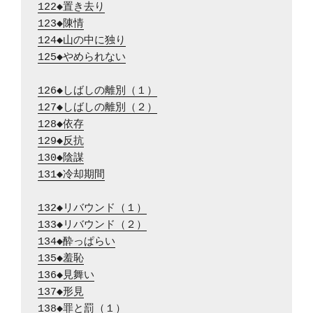
122◆置き去り
123◆陳情
124◆山の中に独り
125◆やめられない
126◆しばしの離別（１）
127◆しばしの離別（２）
128◆依存
129◆反抗
130◆陰謀
131◆冷却期間
132◆リバウンド（１）
133◆リバウンド（２）
134◆酔っぱらい
135◆羞恥
136◆見舞い
137◆形見
138◆罪と罰（１）