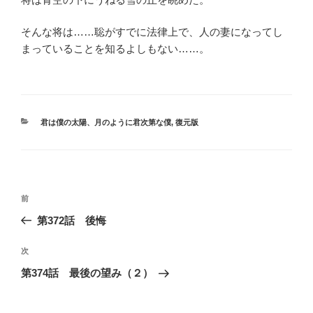
そんな将は……聡がすでに法律上で、人の妻になってし
まっていることを知るよしもない……。
カ
君は僕の太陽、月のように君次第な僕
,
復元版
テ
ゴ
リ
ー
投
過
前
稿
去
第372話 後悔
ナ
の
ビ
投
次
次
稿
ゲ
の
第374話 最後の望み（２）
投
ー
稿
シ