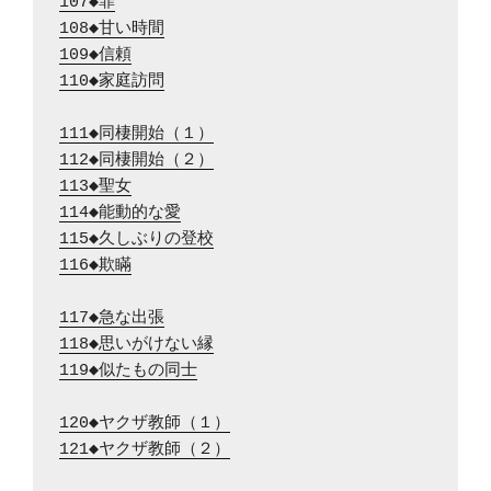
107◆罪
108◆甘い時間
109◆信頼
110◆家庭訪問
111◆同棲開始（１）
112◆同棲開始（２）
113◆聖女
114◆能動的な愛
115◆久しぶりの登校
116◆欺瞞
117◆急な出張
118◆思いがけない縁
119◆似たもの同士
120◆ヤクザ教師（１）
121◆ヤクザ教師（２）