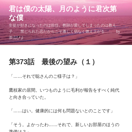
コ
君は僕の太陽、月のように君次第
ン
な僕
テ
ン
生徒が好きになったのは担任。教師が愛してしまったのは教え
ツ
子……禁じられた恋だからこそ激しく切なく燃え上がる…… by
茶山ぴよ
へ
ス
キ
投
ッ
第373話 最後の望み（１）
稿
プ
日:
「……それで聡さんのご様子は？」
鷹枝家の居間。いつものように毛利が報告をすべく純代
と向き合っていた。
「……はい。健康的には何も問題ないとのことです」
「そう。よかったわ……それで、新しいお部屋のほうの
準備は？」