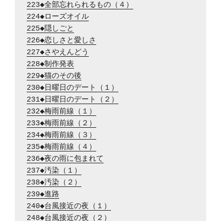
223◆全部忘れられるもの（４）
224◆ローズオイル
225◆隠しごと
226◆恋しさと愛しさ
227◆さやえんどう
228◆制作発表
229◆猫のその後
230◆日曜日のデート（１）
231◆日曜日のデート（２）
232◆梅雨前線（１）
233◆梅雨前線（２）
234◆梅雨前線（３）
235◆梅雨前線（４）
236◆夜の雨に包まれて
237◆汚染（１）
238◆汚染（２）
239◆進路
240◆台風接近の夜（１）
248◆台風接近の夜（２）