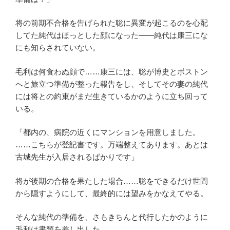
将の前期不合格を告げられた聡に異変が起こるのを心配
してた純代はほっとした顔になった――純代は康三にな
にも知らされていない。
毛利は何食わぬ顔で……康三には、聡が博史とボストン
へと旅立つ準備が整った報告をし、そしてその妻の純代
には将との約束がまだ生きているかのように立ち回って
いる。
「都内の、病院の近くにマンションを用意しました。
……こちらが登記書です。万端整えてあります。あとは
古城先生が入居されるばかりです」
将が後期の合格を果たした場合……聡をできるだけ世間
から隠すようにして、最終的には望みをかなえてやる。
そんな純代の準備を、さもきちんと代行したかのように
毛利は書類を差し出した。