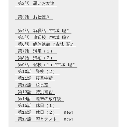
 第2話　悪いお友達 
 第3話　お仕置き 
 第4話　就職話 ?古城 聡? 
 第5話　底辺校 ?古城 聡? 
 第6話　絶体絶命 ?古城 聡? 
 第7話　帰宅（１） 
 第8話　帰宅（２） 
 第9話　登校（１）?古城 聡? 
 第10話　登校（２） 
 第11話　授業中断 
 第12話　校長室 
 第13話　特別補習 
 第14話　週末の放課後 
 第15話　休日（１） 
 第16話　休日（２） 
 第17話　噂とテスト 
　new!
