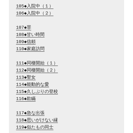
105◆入院中（１）
106◆入院中（２）
107◆罪
108◆甘い時間
109◆信頼
110◆家庭訪問
111◆同棲開始（１）
112◆同棲開始（２）
113◆聖女
114◆能動的な愛
115◆久しぶりの登校
116◆欺瞞
117◆急な出張
118◆思いがけない縁
119◆似たもの同士