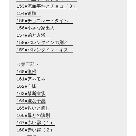
153◆流血事件とチョコ（３）
154◆追跡　
155◆チョコレートタイム　
156◆小さな家出人　
157◆弟と入浴　
158◆バレンタインの別れ　
159◆バレンタイン・キス　
160◆復帰
161◆アネモネ
162◆血脈
163◆禁断症状
164◆嫌な予感
165◆救いと癒し
166◆母との訣別
167◆赤い霧（１）
168◆赤い霧（２）