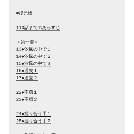
■復元版

110話までのあらすじ
13◆汐風の中で１
14◆汐風の中で２
15◆汐風の中で３
16◆過去１
17◆過去２
22◆不穏１
23◆不穏２
24◆握り合う手１
25◆握り合う手２