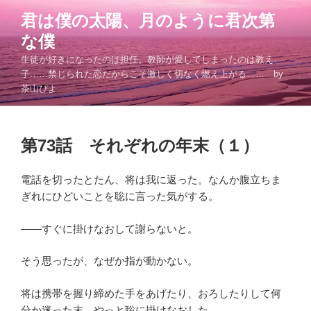
コ
君は僕の太陽、月のように君次第
ン
な僕
テ
ン
生徒が好きになったのは担任。教師が愛してしまったのは教え
ツ
子……禁じられた恋だからこそ激しく切なく燃え上がる…… by
茶山ぴよ
へ
ス
キ
投
ッ
第73話 それぞれの年末（１）
稿
プ
日:
電話を切ったとたん、将は我に返った。なんか腹立ちま
ぎれにひどいことを聡に言った気がする。
――すぐに掛けなおして謝らないと。
そう思ったが、なぜか指が動かない。
将は携帯を握り締めた手をあげたり、おろしたりして何
分か迷った末、やっと聡に掛けなおした。