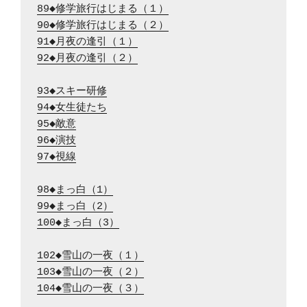
89◆修学旅行はじまる（１）
90◆修学旅行はじまる（２）
91◆月夜の逢引（１）
92◆月夜の逢引（２）
93◆スキー研修
94◆女生徒たち
95◆敵意
96◆演技
97◆視線
98◆まっ白（1）
99◆まっ白（2）
100◆まっ白（3）
102◆雪山の一夜（１）
103◆雪山の一夜（２）
104◆雪山の一夜（３）