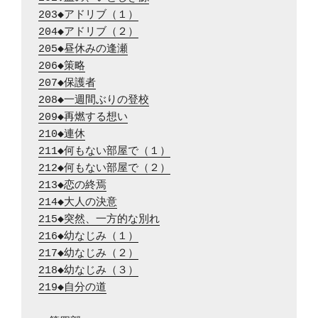
203◆アドリブ（１）
204◆アドリブ（２）
205◆昼休みの逢瀬
206◆策略
207◆保護者
208◆一週間ぶりの登校
209◆再燃する想い
210◆連休
211◆何もない部屋で（１）
212◆何もない部屋で（２）
213◆恋の終焉
214◆大人の決意
215◆突然、一方的な別れ
216◆幼なじみ（１）
217◆幼なじみ（２）
218◆幼なじみ（３）
219◆自分の道