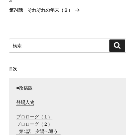
次
次
稿
ゲ
の
第74話 それぞれの年末（２）
投
ー
稿
シ
ョ
ン
検
検
索
索:
目次
■改稿版

登場人物
プロローグ（１）
プロローグ（２）
 第1話　夕陽へ通う 