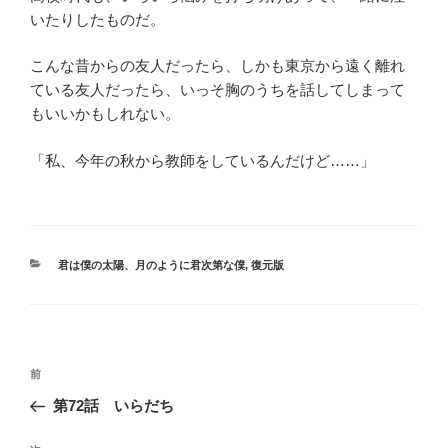
いたりしたものだ。
こんな昔からの友人だったら、しかも東京から遠く離れ
ている友人だったら、いっそ胸のうちを話してしまって
もいいかもしれない。
「私、今年の秋から教師をしているんだけど……」
カ
君は僕の太陽、月のように君次第な僕
,
復元版
テ
ゴ
リ
ー
投
過
前
稿
去
第72話 いらだち
ナ
の
ビ
投