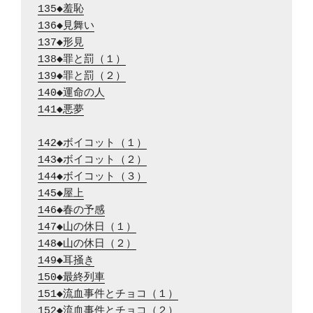
135◆羞恥
136◆見舞い
137◆形見
138◆罪と罰（１）
139◆罪と罰（２）
140◆運命の人
141◆悪夢
142◆ボイコット（１）
143◆ボイコット（２）
144◆ボイコット（３）
145◆屋上
146◆春の予感
147◆山の休日（１）
148◆山の休日（２）
149◆耳掻き
150◆最終列車
151◆流血事件とチョコ（１）
152◆流血事件とチョコ（２）