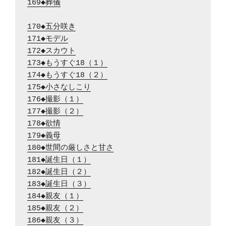
169◆葬儀
170◆五分咲き
171◆モデル
172◆スカウト
173◆もうすぐ18（１）
174◆もうすぐ18（２）
175◆小さなしこり
176◆撮影（１）
177◆撮影（２）
178◆欲情
179◆義母
180◆世間の厳しさと甘さ
181◆誕生日（１）
182◆誕生日（２）
183◆誕生日（３）
184◆親友（１）
185◆親友（２）
186◆親友（３）