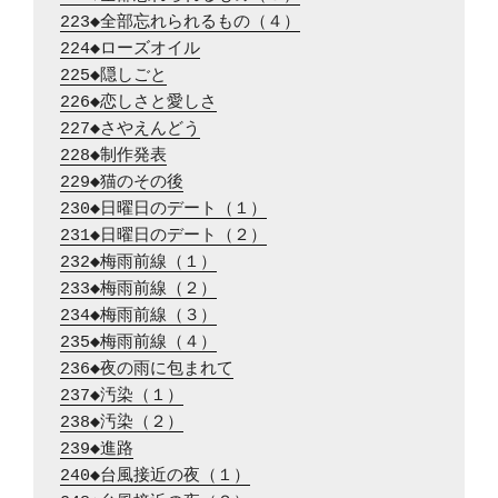
223◆全部忘れられるもの（４）
224◆ローズオイル
225◆隠しごと
226◆恋しさと愛しさ
227◆さやえんどう
228◆制作発表
229◆猫のその後
230◆日曜日のデート（１）
231◆日曜日のデート（２）
232◆梅雨前線（１）
233◆梅雨前線（２）
234◆梅雨前線（３）
235◆梅雨前線（４）
236◆夜の雨に包まれて
237◆汚染（１）
238◆汚染（２）
239◆進路
240◆台風接近の夜（１）