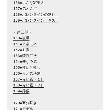
156◆小さな家出人　
157◆弟と入浴　
158◆バレンタインの別れ　
159◆バレンタイン・キス　
160◆復帰
161◆アネモネ
162◆血脈
163◆禁断症状
164◆嫌な予感
165◆救いと癒し
166◆母との訣別
167◆赤い霧（１）
168◆赤い霧（２）
169◆葬儀
170◆五分咲き
171◆モデル