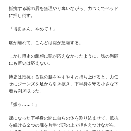
抵抗する聡の唇を無理やり奪いながら、力づくでベッド
に押し倒す。
「博史さん、やめて！」
唇が離れて、こんどは聡が懇願する。
しかし博史の懇願に聡が応えなかったように、聡の懇願
にも博史は応えない。
博史は抵抗する聡の腰をやすやすと持ち上げると、力任
せにジーンズを足から引き抜き、下半身を守る小さな下
着も剥ぎ取った。
「嫌ッ……！」
裸になった下半身の間に自らの体を割り込ませて、抵抗
を続ける２つの腕を片手で頭の上で押さえつけながら、