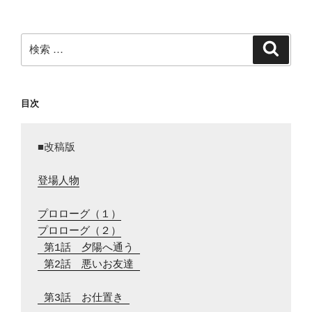
シ
ョ
ン
検
検
索
索:
目次
■改稿版

登場人物
プロローグ（１）
プロローグ（２）
 第1話　夕陽へ通う 
 第2話　悪いお友達 
 第3話　お仕置き 