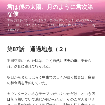
コ
君は僕の太陽、月のように君次第
ン
な僕
テ
ン
生徒が好きになったのは担任。教師が愛してしまったのは教え
ツ
子……禁じられた恋だからこそ激しく切なく燃え上がる…… by
茶山ぴよ
へ
ス
キ
投
ッ
第87話 通過地点（２）
稿
プ
日:
羽田空港についた聡は、ごく自然に博史の車に乗せら
れ、夕食に連れて行かれた。
明日からまたしばらく中東での日々が続く博史は、麻布
の和食店を予約していた。
カウンターと小さなテーブルがいくつかだけ、という店
は落ち着いていて感じが良かったが、そのこぢんまりさ
と、一品ずつ出てくる料理ゆえに、別れを切り出すムー