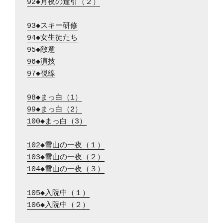
92◆月夜の逢引（２）
93◆スキー研修
94◆女生徒たち
95◆敵意
96◆演技
97◆視線
98◆まっ白（1）
99◆まっ白（2）
100◆まっ白（3）
102◆雪山の一夜（１）
103◆雪山の一夜（２）
104◆雪山の一夜（３）
105◆入院中（１）
106◆入院中（２）