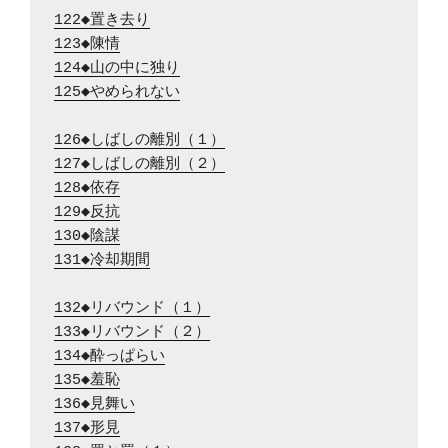
122◆置き去り
123◆陳情
124◆山の中に独り
125◆やめられない
126◆しばしの離別（１）
127◆しばしの離別（２）
128◆依存
129◆反抗
130◆陰謀
131◆冷却期間
132◆リバウンド（１）
133◆リバウンド（２）
134◆酔っぱらい
135◆羞恥
136◆見舞い
137◆形見