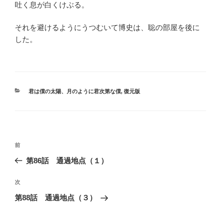
吐く息が白くけぶる。
それを避けるようにうつむいて博史は、聡の部屋を後に
した。
カ
君は僕の太陽、月のように君次第な僕
,
復元版
テ
ゴ
リ
ー
投
過
前
稿
去
第86話 通過地点（１）
ナ
の
ビ
投
次
次
稿
ゲ
の
第88話 通過地点（３）
投
ー
稿