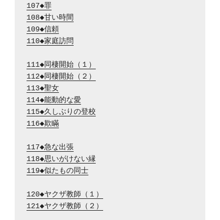
107◆罪
108◆甘い時間
109◆信頼
110◆家庭訪問
111◆同棲開始（１）
112◆同棲開始（２）
113◆聖女
114◆能動的な愛
115◆久しぶりの登校
116◆欺瞞
117◆急な出張
118◆思いがけない縁
119◆似たもの同士
120◆ヤクザ教師（１）
121◆ヤクザ教師（２）